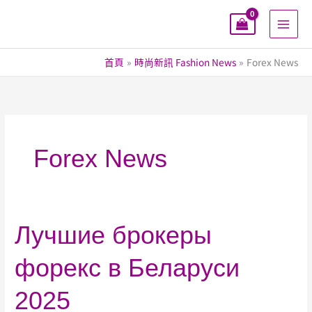
跳
至
主
要
首頁
時尚新訊 Fashion News
Forex News
內
容
Forex News
Лучшие
Лучшие брокеры
брокеры
форекс в Беларуси
форекс
в
2025
Беларуси