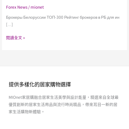
2025
Forex News
/
mionet
Брокеры Белоруссии ТОП-300 Рейтинг брокеров в РБ для ин
[…]
閱讀全文 »
提供多樣化的居家購物選擇
MIOnet家居購融合居家生活美學與設計能量，精選來自全球最
優質創新的居家生活用品與流行時尚精品，帶來耳目一新的居
家生活購物新體驗。