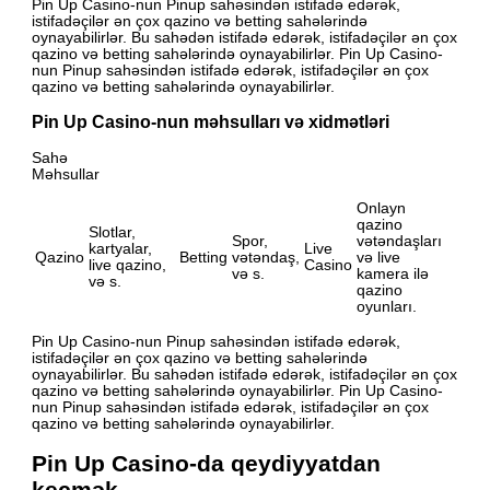
Pin Up Casino-nun Pinup sahəsindən istifadə edərək,
istifadəçilər ən çox qazino və betting sahələrində
oynayabilirlər. Bu sahədən istifadə edərək, istifadəçilər ən çox
qazino və betting sahələrində oynayabilirlər. Pin Up Casino-
nun Pinup sahəsindən istifadə edərək, istifadəçilər ən çox
qazino və betting sahələrində oynayabilirlər.
Pin Up Casino-nun məhsulları və xidmətləri
Sahə
Məhsullar
Onlayn
qazino
Slotlar,
Spor,
vətəndaşları
kartyalar,
Live
Qazino
Betting
vətəndaş,
və live
live qazino,
Casino
və s.
kamera ilə
və s.
qazino
oyunları.
Pin Up Casino-nun Pinup sahəsindən istifadə edərək,
istifadəçilər ən çox qazino və betting sahələrində
oynayabilirlər. Bu sahədən istifadə edərək, istifadəçilər ən çox
qazino və betting sahələrində oynayabilirlər. Pin Up Casino-
nun Pinup sahəsindən istifadə edərək, istifadəçilər ən çox
qazino və betting sahələrində oynayabilirlər.
Pin Up Casino-da qeydiyyatdan
keçmək