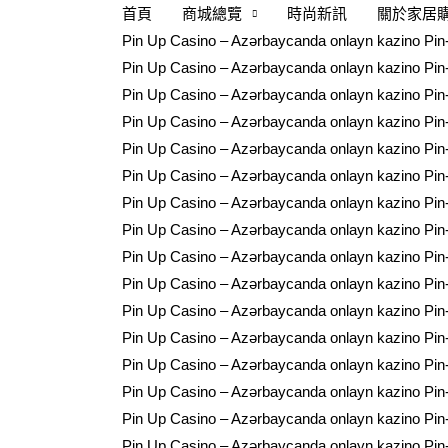
跳
首頁
商城總覽
時尚新訊
關於家居
至
Pin Up Casino – Azərbaycanda onlayn kazino Pin
主
Pin Up Casino – Azərbaycanda onlayn kazino Pin
要
Pin Up Casino – Azərbaycanda onlayn kazino Pin
內
Pin Up Casino – Azərbaycanda onlayn kazino Pin
容
Pin Up Casino – Azərbaycanda onlayn kazino Pin
Pin Up Casino – Azərbaycanda onlayn kazino Pin
Pin Up Casino – Azərbaycanda onlayn kazino Pin
Pin Up Casino – Azərbaycanda onlayn kazino Pin
Pin Up Casino – Azərbaycanda onlayn kazino Pin
Pin Up Casino – Azərbaycanda onlayn kazino Pin
Pin Up Casino – Azərbaycanda onlayn kazino Pin
Pin Up Casino – Azərbaycanda onlayn kazino Pin
Pin Up Casino – Azərbaycanda onlayn kazino Pin
Pin Up Casino – Azərbaycanda onlayn kazino Pin
Pin Up Casino – Azərbaycanda onlayn kazino Pin
Pin Up Casino – Azərbaycanda onlayn kazino Pin