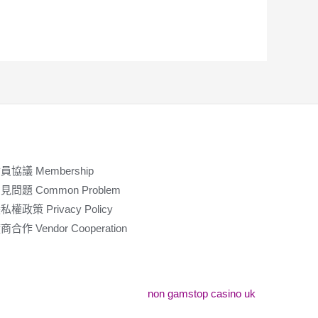
員協議 Membership
見問題 Common Problem
私權政策 Privacy Policy
商合作 Vendor Cooperation
non gamstop casino uk