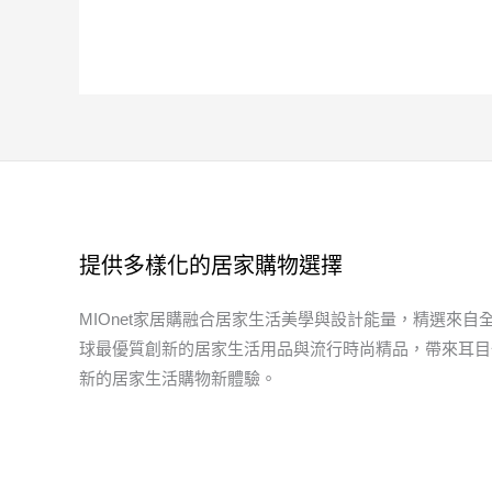
提供多樣化的居家購物選擇
MIOnet家居購融合居家生活美學與設計能量，精選來自
球最優質創新的居家生活用品與流行時尚精品，帶來耳目
新的居家生活購物新體驗。