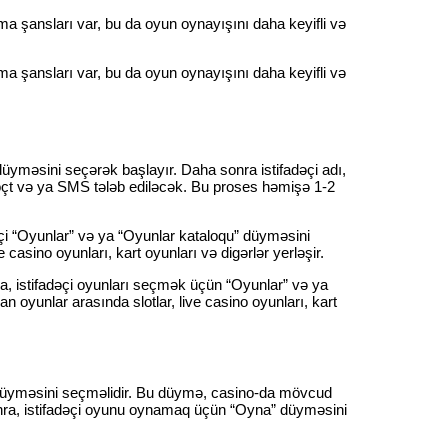
a şansları var, bu da oyun oynayışını daha keyifli və
a şansları var, bu da oyun oynayışını daha keyifli və
üyməsini seçərək başlayır. Daha sonra istifadəçi adı,
-poçt və ya SMS tələb ediləcək. Bu proses həmişə 1-2
i “Oyunlar” və ya “Oyunlar kataloqu” düyməsini
sino oyunları, kart oyunları və digərlər yerləşir.
a, istifadəçi oyunları seçmək üçün “Oyunlar” və ya
yunlar arasında slotlar, live casino oyunları, kart
” düyməsini seçməlidir. Bu düymə, casino-da mövcud
 sonra, istifadəçi oyunu oynamaq üçün “Oyna” düyməsini