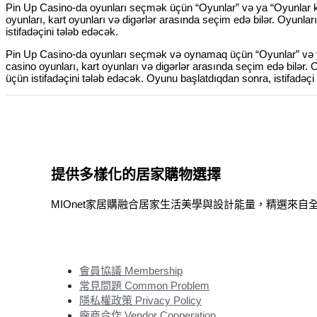
Pin Up Casino-da oyunları seçmək üçün “Oyunlar” və ya “Oyunlar ka
oyunları, kart oyunları və digərlər arasında seçim edə bilər. Oyun
istifadəçini tələb edəcək.
Pin Up Casino-da oyunları seçmək və oynamaq üçün “Oyunlar” və ya
casino oyunları, kart oyunları və digərlər arasında seçim edə bilə
üçün istifadəçini tələb edəcək. Oyunu başlatdıqdan sonra, istifad
提供多樣化的居家購物選擇
MIOnet家居購融合居家生活美學與設計能量，精選來
會員協議 Membership
常見問題 Common Problem
隱私權政策 Privacy Policy
廠商合作 Vendor Cooperation