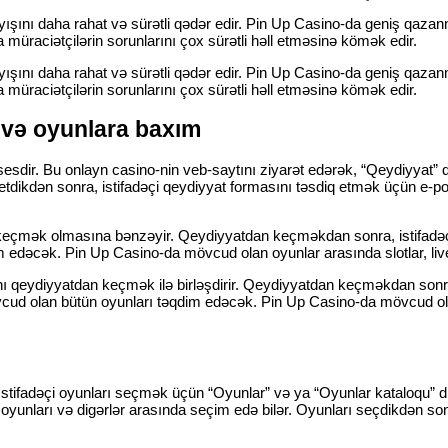
ını daha rahat və sürətli qədər edir. Pin Up Casino-da geniş qazanm
 müraciətçilərin sorunlarını çox sürətli həll etməsinə kömək edir.
ını daha rahat və sürətli qədər edir. Pin Up Casino-da geniş qazanm
 müraciətçilərin sorunlarını çox sürətli həll etməsinə kömək edir.
və oyunlara baxım
sdir. Bu onlayn casino-nin veb-saytını ziyarət edərək, “Qeydiyyat” d
xil etdikdən sonra, istifadəçi qeydiyyat formasını təsdiq etmək üçün e
keçmək olmasına bənzəyir. Qeydiyyatdan keçməkdan sonra, istifadəç
dəcək. Pin Up Casino-da mövcud olan oyunlar arasında slotlar, live ca
ını qeydiyyatdan keçmək ilə birləşdirir. Qeydiyyatdan keçməkdan sonr
d olan bütün oyunları təqdim edəcək. Pin Up Casino-da mövcud olan o
. Istifadəçi oyunları seçmək üçün “Oyunlar” və ya “Oyunlar kataloqu
art oyunları və digərlər arasında seçim edə bilər. Oyunları seçdikdən