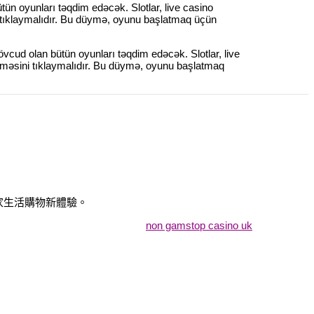
n oyunları təqdim edəcək. Slotlar, live casino
i tıklaymalıdır. Bu düymə, oyunu başlatmaq üçün
ud olan bütün oyunları təqdim edəcək. Slotlar, live
üyməsini tıklaymalıdır. Bu düymə, oyunu başlatmaq
家生活購物新體驗。
non gamstop casino uk