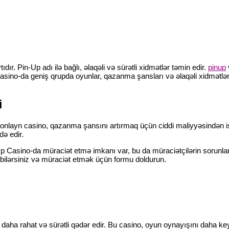
. Pin-Up adı ilə bağlı, əlaqəli və sürətli xidmətlər təmin edir.
pinup
Casino-da geniş qrupda oyunlar, qazanma şansları və əlaqəli xidmətlər
i
 onlayn casino, qazanma şansını artırmaq üçün ciddi maliyyəsindən 
də edir.
p Casino-da müraciət etmə imkanı var, bu da müraciətçilərin sorunlar
 bilərsiniz və müraciət etmək üçün formu doldurun.
aha rahat və sürətli qədər edir. Bu casino, oyun oynayışını daha keyifl