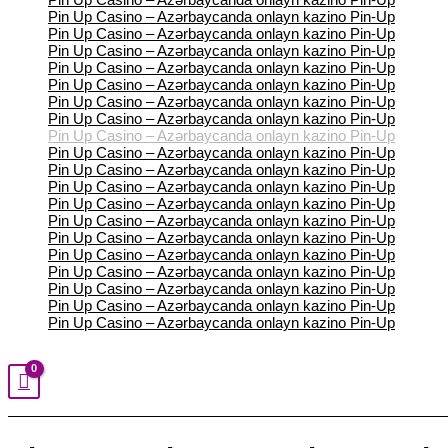
Pin Up Casino – Azərbaycanda onlayn kazino Pin-Up
Pin Up Casino – Azərbaycanda onlayn kazino Pin-Up
Pin Up Casino – Azərbaycanda onlayn kazino Pin-Up
Pin Up Casino – Azərbaycanda onlayn kazino Pin-Up
Pin Up Casino – Azərbaycanda onlayn kazino Pin-Up
Pin Up Casino – Azərbaycanda onlayn kazino Pin-Up
Pin Up Casino – Azərbaycanda onlayn kazino Pin-Up
Pin Up Casino – Azərbaycanda onlayn kazino Pin-Up
Pin Up Casino – Azərbaycanda onlayn kazino Pin-Up
Pin Up Casino – Azərbaycanda onlayn kazino Pin-Up
Pin Up Casino – Azərbaycanda onlayn kazino Pin-Up
Pin Up Casino – Azərbaycanda onlayn kazino Pin-Up
Pin Up Casino – Azərbaycanda onlayn kazino Pin-Up
Pin Up Casino – Azərbaycanda onlayn kazino Pin-Up
Pin Up Casino – Azərbaycanda onlayn kazino Pin-Up
Pin Up Casino – Azərbaycanda onlayn kazino Pin-Up
Pin Up Casino – Azərbaycanda onlayn kazino Pin-Up
Pin Up Casino – Azərbaycanda onlayn kazino Pin-Up
Pin Up Casino – Azərbaycanda onlayn kazino Pin-Up