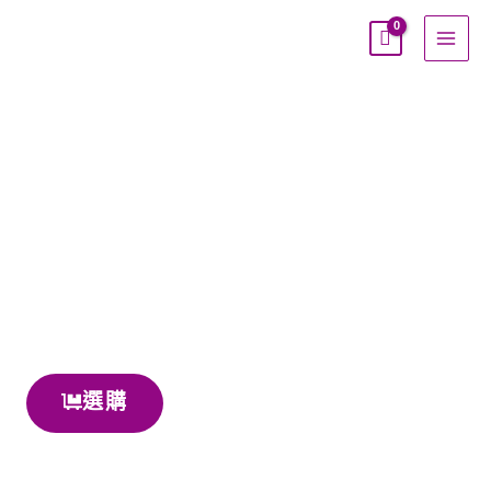
跳
至
主
要
內
容
選購