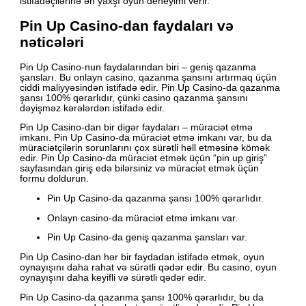
istifadəçilərinə ən yaxşı oyun deneyimi verir.
Pin Up Casino-dan faydaları və
nəticələri
Pin Up Casino-nun faydalarından biri – geniş qazanma
şansları. Bu onlayn casino, qazanma şansını artırmaq üçün
ciddi maliyyəsindən istifadə edir. Pin Up Casino-da qazanma
şansı 100% qərarlıdır, çünki casino qazanma şansını
dəyişməz kərələrdən istifadə edir.
Pin Up Casino-dan bir digər faydaları – müraciət etmə
imkanı. Pin Up Casino-da müraciət etmə imkanı var, bu da
müraciətçilərin sorunlarını çox sürətli həll etməsinə kömək
edir. Pin Up Casino-da müraciət etmək üçün “pin up giriş”
sayfasından giriş edə bilərsiniz və müraciət etmək üçün
formu doldurun.
Pin Up Casino-da qazanma şansı 100% qərarlıdır.
Onlayn casino-da müraciət etmə imkanı var.
Pin Up Casino-da geniş qazanma şansları var.
Pin Up Casino-dan hər bir faydadan istifadə etmək, oyun
oynayışını daha rahat və sürətli qədər edir. Bu casino, oyun
oynayışını daha keyifli və sürətli qədər edir.
Pin Up Casino-da qazanma şansı 100% qərarlıdır, bu da