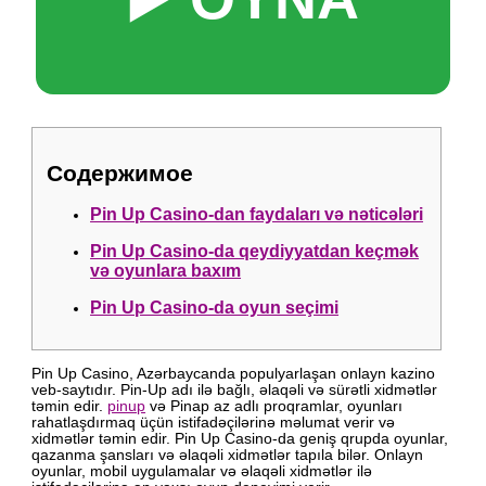
Содержимое
Pin Up Casino-dan faydaları və nəticələri
Pin Up Casino-da qeydiyyatdan keçmək
və oyunlara baxım
Pin Up Casino-da oyun seçimi
Pin Up Casino, Azərbaycanda populyarlaşan onlayn kazino
veb-saytıdır. Pin-Up adı ilə bağlı, əlaqəli və sürətli xidmətlər
təmin edir.
pinup
və Pinap az adlı proqramlar, oyunları
rahatlaşdırmaq üçün istifadəçilərinə məlumat verir və
xidmətlər təmin edir. Pin Up Casino-da geniş qrupda oyunlar,
qazanma şansları və əlaqəli xidmətlər tapıla bilər. Onlayn
oyunlar, mobil uygulamalar və əlaqəli xidmətlər ilə