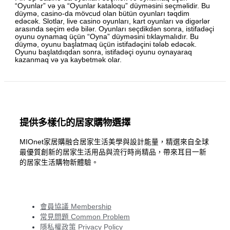
“Oyunlar” və ya “Oyunlar kataloqu” düyməsini seçməlidir. Bu
düymə, casino-da mövcud olan bütün oyunları təqdim
edəcək. Slotlar, live casino oyunları, kart oyunları və digərlər
arasında seçim edə bilər. Oyunları seçdikdən sonra, istifadəçi
oyunu oynamaq üçün “Oyna” düyməsini tıklaymalıdır. Bu
düymə, oyunu başlatmaq üçün istifadəçini tələb edəcək.
Oyunu başlatdıqdan sonra, istifadəçi oyunu oynayaraq
kazanmaq və ya kaybetmək olar.
提供多樣化的居家購物選擇
MIOnet家居購融合居家生活美學與設計能量，精選來自全球
最優質創新的居家生活用品與流行時尚精品，帶來耳目一新
的居家生活購物新體驗。
會員協議 Membership
常見問題 Common Problem
隱私權政策 Privacy Policy