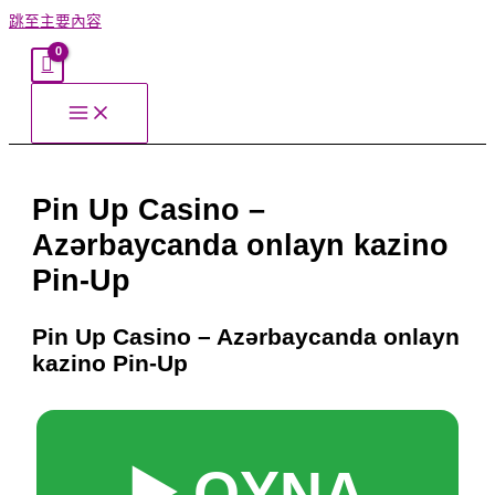
跳至主要內容
Pin Up Casino –
Azərbaycanda onlayn kazino
Pin-Up
Pin Up Casino – Azərbaycanda onlayn
kazino Pin-Up
▶️ OYNA