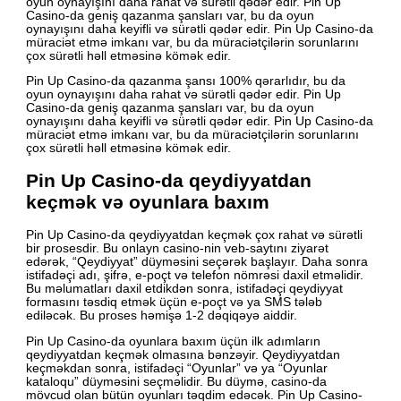
oyun oynayışını daha rahat və sürətli qədər edir. Pin Up
Casino-da geniş qazanma şansları var, bu da oyun
oynayışını daha keyifli və sürətli qədər edir. Pin Up Casino-da
müraciət etmə imkanı var, bu da müraciətçilərin sorunlarını
çox sürətli həll etməsinə kömək edir.
Pin Up Casino-da qazanma şansı 100% qərarlıdır, bu da
oyun oynayışını daha rahat və sürətli qədər edir. Pin Up
Casino-da geniş qazanma şansları var, bu da oyun
oynayışını daha keyifli və sürətli qədər edir. Pin Up Casino-da
müraciət etmə imkanı var, bu da müraciətçilərin sorunlarını
çox sürətli həll etməsinə kömək edir.
Pin Up Casino-da qeydiyyatdan
keçmək və oyunlara baxım
Pin Up Casino-da qeydiyyatdan keçmək çox rahat və sürətli
bir prosesdir. Bu onlayn casino-nin veb-saytını ziyarət
edərək, “Qeydiyyat” düyməsini seçərək başlayır. Daha sonra
istifadəçi adı, şifrə, e-poçt və telefon nömrəsi daxil etməlidir.
Bu məlumatları daxil etdikdən sonra, istifadəçi qeydiyyat
formasını təsdiq etmək üçün e-poçt və ya SMS tələb
ediləcək. Bu proses həmişə 1-2 dəqiqəyə aiddir.
Pin Up Casino-da oyunlara baxım üçün ilk adımların
qeydiyyatdan keçmək olmasına bənzəyir. Qeydiyyatdan
keçməkdan sonra, istifadəçi “Oyunlar” və ya “Oyunlar
kataloqu” düyməsini seçməlidir. Bu düymə, casino-da
mövcud olan bütün oyunları təqdim edəcək. Pin Up Casino-