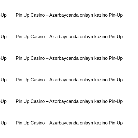
-Up
Pin Up Casino – Azərbaycanda onlayn kazino Pin-Up
-Up
Pin Up Casino – Azərbaycanda onlayn kazino Pin-Up
-Up
Pin Up Casino – Azərbaycanda onlayn kazino Pin-Up
-Up
Pin Up Casino – Azərbaycanda onlayn kazino Pin-Up
-Up
Pin Up Casino – Azərbaycanda onlayn kazino Pin-Up
-Up
Pin Up Casino – Azərbaycanda onlayn kazino Pin-Up