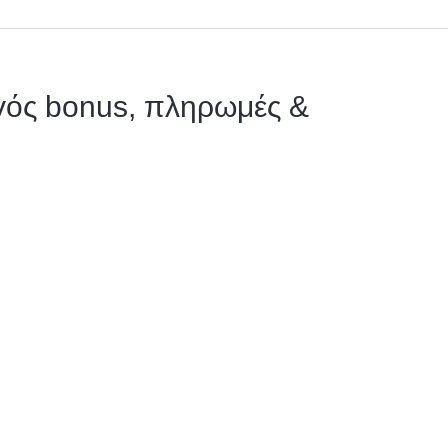
ηγός bonus, πληρωμές &