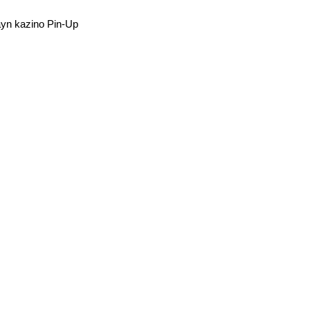
yn kazino Pin-Up