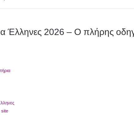
 για Έλληνες 2026 – Ο πλήρης οδ
τήρια
Έλληνες
site