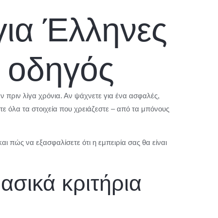
για Έλληνες
ς οδηγός
 πριν λίγα χρόνια. Αν ψάχνετε για ένα ασφαλές,
τε όλα τα στοιχεία που χρειάζεστε – από τα μπόνους
αι πώς να εξασφαλίσετε ότι η εμπειρία σας θα είναι
ασικά κριτήρια