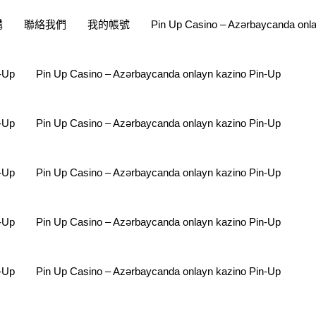
購
聯絡我們
我的帳號
Pin Up Casino – Azərbaycanda onla
-Up
Pin Up Casino – Azərbaycanda onlayn kazino Pin-Up
-Up
Pin Up Casino – Azərbaycanda onlayn kazino Pin-Up
-Up
Pin Up Casino – Azərbaycanda onlayn kazino Pin-Up
-Up
Pin Up Casino – Azərbaycanda onlayn kazino Pin-Up
-Up
Pin Up Casino – Azərbaycanda onlayn kazino Pin-Up