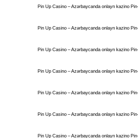
Pin Up Casino – Azərbaycanda onlayn kazino Pin
Pin Up Casino – Azərbaycanda onlayn kazino Pin
Pin Up Casino – Azərbaycanda onlayn kazino Pin
Pin Up Casino – Azərbaycanda onlayn kazino Pin
Pin Up Casino – Azərbaycanda onlayn kazino Pin
Pin Up Casino – Azərbaycanda onlayn kazino Pin
Pin Up Casino – Azərbaycanda onlayn kazino Pin