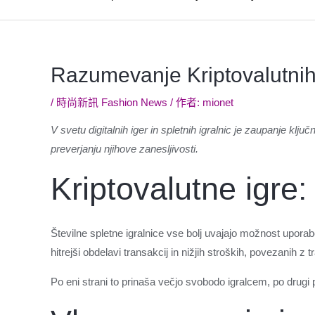
Razumevanje Kriptovalutnih 
/
時尚新訊 Fashion News
/ 作者:
mionet
V svetu digitalnih iger in spletnih igralnic je zaupanje klj
preverjanju njihove zanesljivosti.
Kriptovalutne igre
Številne spletne igralnice vse bolj uvajajo možnost uporab
hitrejši obdelavi transakcij in nižjih stroških, povezanih z 
Po eni strani to prinaša večjo svobodo igralcem, po drugi pa