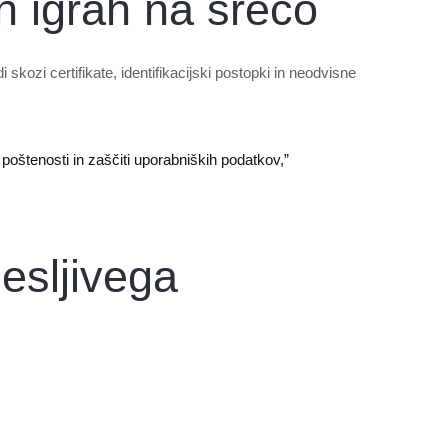
ih igrah na srečo
i skozi certifikate, identifikacijski postopki in neodvisne
o poštenosti in zaščiti uporabniških podatkov,”
nesljivega