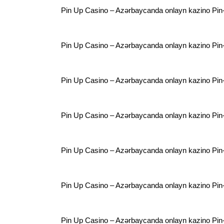
Pin Up Casino – Azərbaycanda onlayn kazino Pin
Pin Up Casino – Azərbaycanda onlayn kazino Pin
Pin Up Casino – Azərbaycanda onlayn kazino Pin
Pin Up Casino – Azərbaycanda onlayn kazino Pin
Pin Up Casino – Azərbaycanda onlayn kazino Pin
Pin Up Casino – Azərbaycanda onlayn kazino Pin
Pin Up Casino – Azərbaycanda onlayn kazino Pin