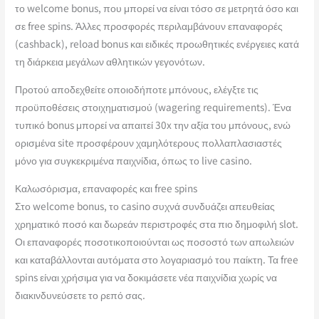
το welcome bonus, που μπορεί να είναι τόσο σε μετρητά όσο και
σε free spins. Άλλες προσφορές περιλαμβάνουν επαναφορές
(cashback), reload bonus και ειδικές προωθητικές ενέργειες κατά
τη διάρκεια μεγάλων αθλητικών γεγονότων.
Προτού αποδεχθείτε οποιοδήποτε μπόνους, ελέγξτε τις
προϋποθέσεις στοιχηματισμού (wagering requirements). Ένα
τυπικό bonus μπορεί να απαιτεί 30x την αξία του μπόνους, ενώ
ορισμένα site προσφέρουν χαμηλότερους πολλαπλασιαστές
μόνο για συγκεκριμένα παιχνίδια, όπως το live casino.
Καλωσόρισμα, επαναφορές και free spins
Στο welcome bonus, το casino συχνά συνδυάζει απευθείας
χρηματικό ποσό και δωρεάν περιστροφές στα πιο δημοφιλή slot.
Οι επαναφορές ποσοτικοποιούνται ως ποσοστό των απωλειών
και καταβάλλονται αυτόματα στο λογαριασμό του παίκτη. Τα free
spins είναι χρήσιμα για να δοκιμάσετε νέα παιχνίδια χωρίς να
διακινδυνεύσετε το ρεπό σας.