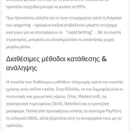
τραπέζια παιχνίδια μπορεί να φτάσει το 99%.
Πριν ξεκινήσετε, ελέγξτε και το όριο στοιχήματος κατά τη διάρκεια
του wagering – ορισμένα καζίνα επιβάλλουν μέγιστο στοίχημα
ανά γύρο για να αποτρέψουν το “rapid betting”. Με τη σωστή
στρατηγική, μπορείτε να ολοκληρώσετε τις απαιτήσεις χωρίς
μεγάλα ρίσκα.
Διαθέσιμες μέθοδοι κατάθεσης &
ανάληψης
Η ποικιλία των διαθέσιμων μεθόδων πληρωμής κρίνει την ευκολία
χρήσης ενός online casino. Στην Ελλάδα, τα πιο δημοφιλή είναι οι
πιστωτικές και χρεωστικές κάρτες (Visa, Mastercard), τα
ηλεκτρονικά πορτοφόλια (Skrill, Neteller) και η τραπεζική
μεταφορά. Πολλά site προσφέρουν επίσης το σύστημα PayPal ή
το ελληνικό iDEAL, αλλά εξαρτάται από τη συνεργασία τους με τις
τράπεζες.