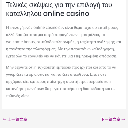
Τελικές σκέψεις για την επιλογή του
κατάλληλου online casino
Η επιλογή ενός online casino δεν είναι θέμα τυχαίου «παίξιμου»,
αλλά βασίζεται σε μια σειρά παραγόντων: η ασφάλεια, το
welcome bonus, οι μέθοδοι πληρωμής, η ταχύτητα ανάληψης και
η ποιότητα της πλατφόρμας. Με την παραπάνω καθοδήγηση,
έχετε όλα τα εργαλεία για να κάνετε μια τεκμηριωμένη απόφαση.
Μην ξεχνάτε ότι η ευχάριστη εμπειρία προέρχεται και από το να
γνωρίζετε τα όρια σας και να παίζετε υπεύθυνα. Είτε είστε
αρχάριος είτε έμπειρος παίκτης, η σωστή προετοιμασία και η
κατανόηση των όρων θα μεγιστοποιήσει τη διασκέδαση και τις
πιθανές νίκες.
←
上一篇文章
下一篇文章
→