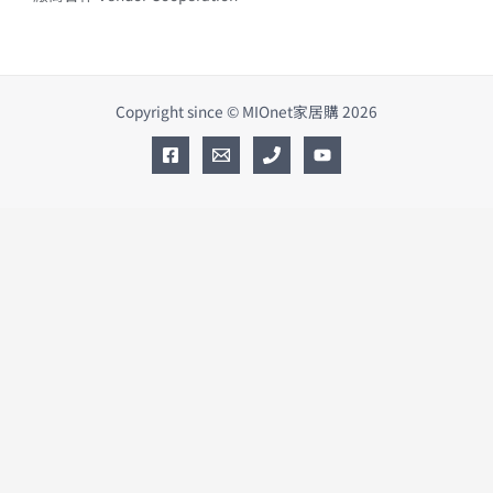
Copyright since © MIOnet家居購 2026