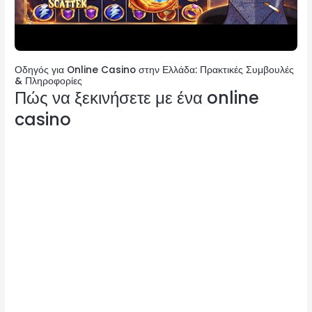
Οδηγός για Online Casino στην Ελλάδα: Πρακτικές Συμβουλές
& Πληροφορίες
Πώς να ξεκινήσετε με ένα online
casino