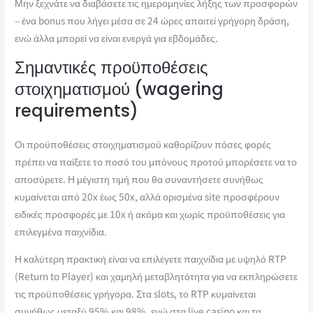
Μην ξεχνάτε να διαβάσετε τις ημερομηνίες λήξης των προσφορών
– ένα bonus που λήγει μέσα σε 24 ώρες απαιτεί γρήγορη δράση,
ενώ άλλα μπορεί να είναι ενεργά για εβδομάδες.
Σημαντικές προϋποθέσεις
στοιχηματισμού (wagering
requirements)
Οι προϋποθέσεις στοιχηματισμού καθορίζουν πόσες φορές
πρέπει να παίξετε το ποσό του μπόνους προτού μπορέσετε να το
αποσύρετε. Η μέγιστη τιμή που θα συναντήσετε συνήθως
κυμαίνεται από 20x έως 50x, αλλά ορισμένα site προσφέρουν
ειδικές προσφορές με 10x ή ακόμα και χωρίς προϋποθέσεις για
επιλεγμένα παιχνίδια.
Η καλύτερη πρακτική είναι να επιλέγετε παιχνίδια με υψηλό RTP
(Return to Player) και χαμηλή μεταβλητότητα για να εκπληρώσετε
τις προϋποθέσεις γρήγορα. Στα slots, το RTP κυμαίνεται
συνήθως μεταξύ 95% και 98%, ενώ στα live casino και τα