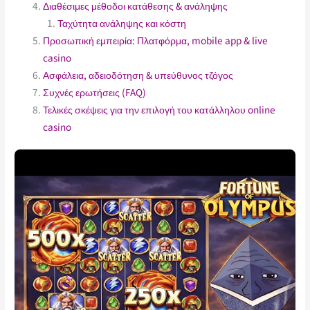
Διαθέσιμες μέθοδοι κατάθεσης & ανάληψης
Ταχύτητα ανάληψης και κόστη
Προσωπική εμπειρία: Πλατφόρμα, mobile app & live
casino
Ασφάλεια, αδειοδότηση & υπεύθυνος τζόγος
Συχνές ερωτήσεις (FAQ)
Τελικές σκέψεις για την επιλογή του κατάλληλου online
casino