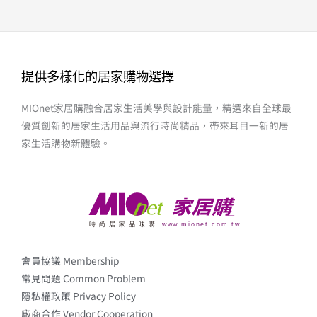
提供多樣化的居家購物選擇
MIOnet家居購融合居家生活美學與設計能量，精選來自全球最
優質創新的居家生活用品與流行時尚精品，帶來耳目一新的居
家生活購物新體驗。
會員協議 Membership
常見問題 Common Problem
隱私權政策 Privacy Policy
廠商合作 Vendor Cooperation