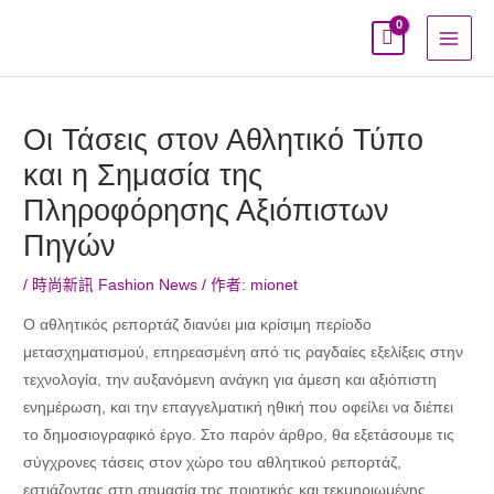
跳
至
主
要
內
Οι Τάσεις στον Αθλητικό Τύπο
容
και η Σημασία της
Πληροφόρησης Αξιόπιστων
Πηγών
/
時尚新訊 Fashion News
/ 作者:
mionet
Ο αθλητικός ρεπορτάζ διανύει μια κρίσιμη περίοδο
μετασχηματισμού, επηρεασμένη από τις ραγδαίες εξελίξεις στην
τεχνολογία, την αυξανόμενη ανάγκη για άμεση και αξιόπιστη
ενημέρωση, και την επαγγελματική ηθική που οφείλει να διέπει
το δημοσιογραφικό έργο. Στο παρόν άρθρο, θα εξετάσουμε τις
σύγχρονες τάσεις στον χώρο του αθλητικού ρεπορτάζ,
εστιάζοντας στη σημασία της ποιοτικής και τεκμηριωμένης