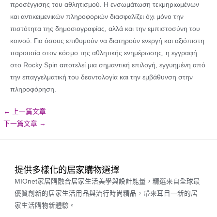
προσέγγισης του αθλητισμού. Η ενσωμάτωση τεκμηριωμένων
και αντικειμενικών πληροφοριών διασφαλίζει όχι μόνο την
πιστότητα της δημοσιογραφίας, αλλά και την εμπιστοσύνη του
κοινού. Για όσους επιθυμούν να διατηρούν ενεργή και αξιόπιστη
παρουσία στον κόσμο της αθλητικής ενημέρωσης, η εγγραφή
στο Rocky Spin αποτελεί μια σημαντική επιλογή, εγγυημένη από
την επαγγελματική του δεοντολογία και την εμβάθυνση στην
πληροφόρηση.
←
上一篇文章
下一篇文章
→
提供多樣化的居家購物選擇
MIOnet家居購融合居家生活美學與設計能量，精選來自全球最
優質創新的居家生活用品與流行時尚精品，帶來耳目一新的居
家生活購物新體驗。