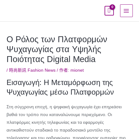
跳
至
主
要
內
Ο Ρόλος των Πλατφορμών
容
Ψυχαγωγίας στα Υψηλής
Ποιότητας Digital Media
/
時尚新訊 Fashion News
/ 作者:
mionet
Εισαγωγή: Η Μεταμόρφωση της
Ψυχαγωγίας μέσω Πλατφορμών
Στη σύγχρονη εποχή, η ψηφιακή ψυχαγωγία έχει επηρεάσει
βαθιά τον τρόπο που καταναλώνουμε περιεχόμενο. Οι
πλατφόρμες κινητής τηλεφωνίας και τα εφαρμογές
αντικαθιστούν σταδιακά το παραδοσιακό μοντέλο της
τηλεόρασης και του ραδιοφώνου, προφέροντας εμπειρίες πιο