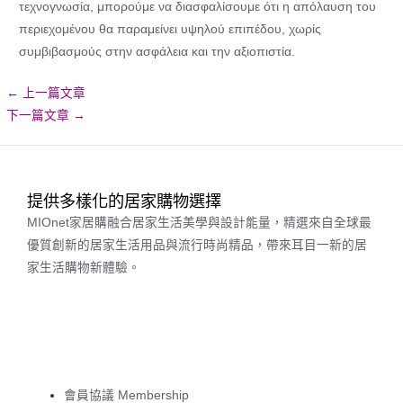
τεχνογνωσία, μπορούμε να διασφαλίσουμε ότι η απόλαυση του
περιεχομένου θα παραμείνει υψηλού επιπέδου, χωρίς
συμβιβασμούς στην ασφάλεια και την αξιοπιστία.
←
上一篇文章
下一篇文章
→
提供多樣化的居家購物選擇
MIOnet家居購融合居家生活美學與設計能量，精選來自全球最
優質創新的居家生活用品與流行時尚精品，帶來耳目一新的居
家生活購物新體驗。
會員協議 Membership