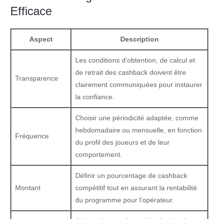
Efficace
Aspect
Description
Les conditions d’obtention, de calcul et
de retrait des cashback doivent être
Transparence
clairement communiquées pour instaurer
la confiance.
Choisir une périodicité adaptée, comme
hebdomadaire ou mensuelle, en fonction
Fréquence
du profil des joueurs et de leur
comportement.
Définir un pourcentage de cashback
Montant
compétitif tout en assurant la rentabilité
du programme pour l’opérateur.