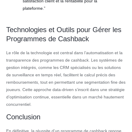
satisfaction client et la rentabilité pour la
plateforme.”
Technologies et Outils pour Gérer les
Programmes de Cashback
Le rôle de la technologie est central dans l’automatisation et la
transparence des programmes de cashback. Les systèmes de
gestion intégrés, comme les CRM spécialisés ou les solutions
de surveillance en temps réel, facilitent le calcul précis des
remboursements, tout en permettant une segmentation fine des
joueurs. Cette approche data-driven s’inscrit dans une stratégie
d’optimisation continue, essentielle dans un marché hautement
concurrentiel.
Conclusion
En définitive, la réussite d’un programme de cashback repose