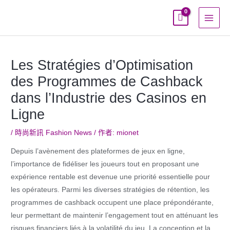
跳
至
主
要
內
Les Stratégies d’Optimisation
容
des Programmes de Cashback
dans l’Industrie des Casinos en
Ligne
/
時尚新訊 Fashion News
/ 作者:
mionet
Depuis l’avènement des plateformes de jeux en ligne,
l’importance de fidéliser les joueurs tout en proposant une
expérience rentable est devenue une priorité essentielle pour
les opérateurs. Parmi les diverses stratégies de rétention, les
programmes de cashback occupent une place prépondérante,
leur permettant de maintenir l’engagement tout en atténuant les
risques financiers liés à la volatilité du jeu. La conception et la