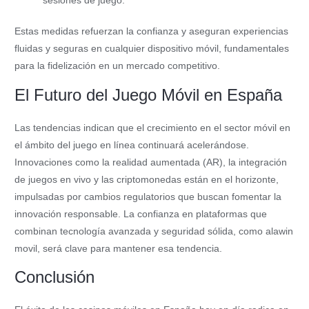
sesiones de juego.
Estas medidas refuerzan la confianza y aseguran experiencias
fluidas y seguras en cualquier dispositivo móvil, fundamentales
para la fidelización en un mercado competitivo.
El Futuro del Juego Móvil en España
Las tendencias indican que el crecimiento en el sector móvil en
el ámbito del juego en línea continuará acelerándose.
Innovaciones como la realidad aumentada (AR), la integración
de juegos en vivo y las criptomonedas están en el horizonte,
impulsadas por cambios regulatorios que buscan fomentar la
innovación responsable. La confianza en plataformas que
combinan tecnología avanzada y seguridad sólida, como alawin
movil, será clave para mantener esa tendencia.
Conclusión