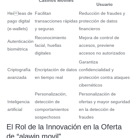
Casinos Móviles
Usuario
Heileas de
Facilitan
Reducción de fraudes y
pago digital
transacciones rápidas
protección de datos
(e-wallets)
y seguras
financieros
Reconocimiento
Mejora de control de
Autenticación
facial, huellas
accesos, previene
biométrica
digitales
accesos no autorizados
Garantiza
Criptografía
Encriptación de datos
confidencialidad y
avanzada
en tiempo real
protección contra ataques
cibernéticos
Personalización,
Personalización de
Inteligencia
detección de
ofertas y mayor seguridad
artificial
comportamientos
en la detección de
sospechosos
fraudes
El Rol de la Innovación en la Oferta
de “alawin movil”