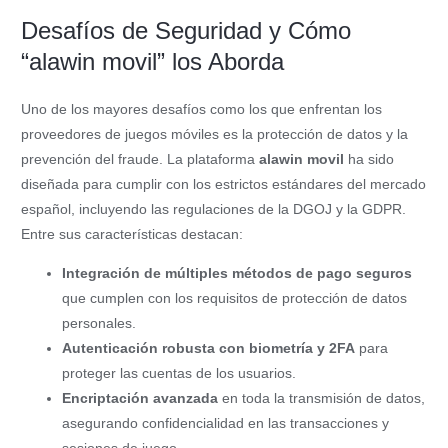
Desafíos de Seguridad y Cómo
“alawin movil” los Aborda
Uno de los mayores desafíos como los que enfrentan los
proveedores de juegos móviles es la protección de datos y la
prevención del fraude. La plataforma
alawin movil
ha sido
diseñada para cumplir con los estrictos estándares del mercado
español, incluyendo las regulaciones de la DGOJ y la GDPR.
Entre sus características destacan:
Integración de múltiples métodos de pago seguros
que cumplen con los requisitos de protección de datos
personales.
Autenticación robusta con biometría y 2FA
para
proteger las cuentas de los usuarios.
Encriptación avanzada
en toda la transmisión de datos,
asegurando confidencialidad en las transacciones y