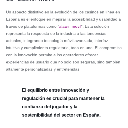
Un aspecto distintivo en la evolución de los casinos en línea en
España es el enfoque en mejorar la accesibilidad y usabilidad a
través de plataformas como “
alawin movil
“. Esta solución
representa la respuesta de la industria a las tendencias
actuales, integrando tecnología móvil avanzada, interfaz
intuitiva y cumplimiento regulatorio, toda en uno. El compromiso
con la innovación permite a los operadores ofrecer
experiencias de usuario que no solo son seguras, sino también
altamente personalizadas y entretenidas.
El equilibrio entre innovación y
regulación es crucial para mantener la
confianza del jugador y la
sostenibilidad del sector en España.