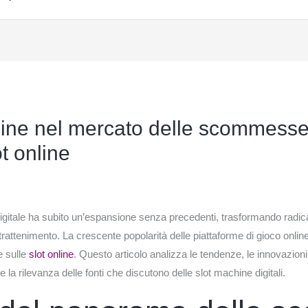
nline nel mercato delle scommesse 
ot online
 digitale ha subito un’espansione senza precedenti, trasformando radica
ntrattenimento. La crescente popolarità delle piattaforme di gioco onl
e sulle
slot online
. Questo articolo analizza le tendenze, le innovazioni 
 la rilevanza delle fonti che discutono delle slot machine digitali.