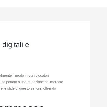
digitali e
lmente il modo in cui i giocatori
ine ha portato a una mutazione del mercato
e le sfide di questo settore, offrendo