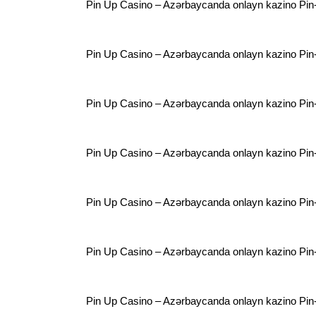
Pin Up Casino – Azərbaycanda onlayn kazino Pin
Pin Up Casino – Azərbaycanda onlayn kazino Pin
Pin Up Casino – Azərbaycanda onlayn kazino Pin
Pin Up Casino – Azərbaycanda onlayn kazino Pin
Pin Up Casino – Azərbaycanda onlayn kazino Pin
Pin Up Casino – Azərbaycanda onlayn kazino Pin
Pin Up Casino – Azərbaycanda onlayn kazino Pin