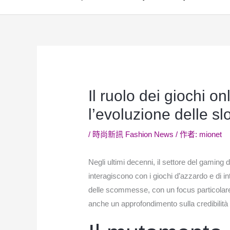
Il ruolo dei giochi o
l’evoluzione delle sl
/
時尚新訊 Fashion News
/ 作者:
mionet
Negli ultimi decenni, il settore del gaming
interagiscono con i giochi d’azzardo e di i
delle scommesse, con un focus particolar
anche un approfondimento sulla credibilità e