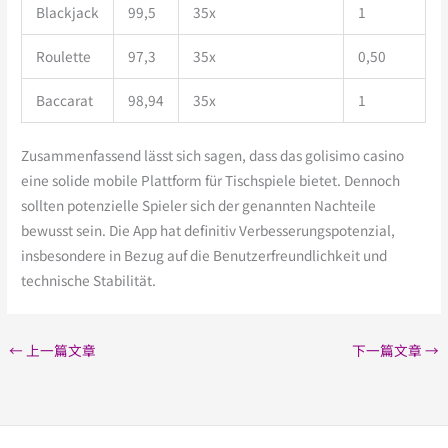
Blackjack
99,5
35x
1
Roulette
97,3
35x
0,50
Baccarat
98,94
35x
1
Zusammenfassend lässt sich sagen, dass das golisimo casino
eine solide mobile Plattform für Tischspiele bietet. Dennoch
sollten potenzielle Spieler sich der genannten Nachteile
bewusst sein. Die App hat definitiv Verbesserungspotenzial,
insbesondere in Bezug auf die Benutzerfreundlichkeit und
technische Stabilität.
←
上一篇文章
下一篇文章
→