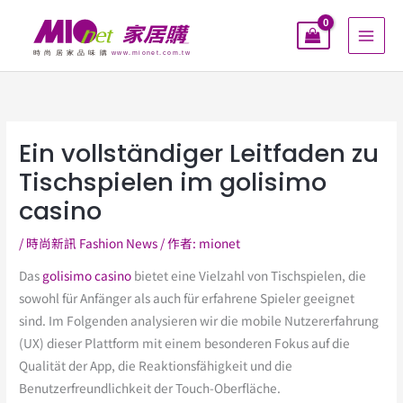
跳
至
主
要
內
容
Ein vollständiger Leitfaden zu
Tischspielen im golisimo
casino
/
時尚新訊 Fashion News
/ 作者:
mionet
Das
golisimo casino
bietet eine Vielzahl von Tischspielen, die
sowohl für Anfänger als auch für erfahrene Spieler geeignet
sind. Im Folgenden analysieren wir die mobile Nutzererfahrung
(UX) dieser Plattform mit einem besonderen Fokus auf die
Qualität der App, die Reaktionsfähigkeit und die
Benutzerfreundlichkeit der Touch-Oberfläche.