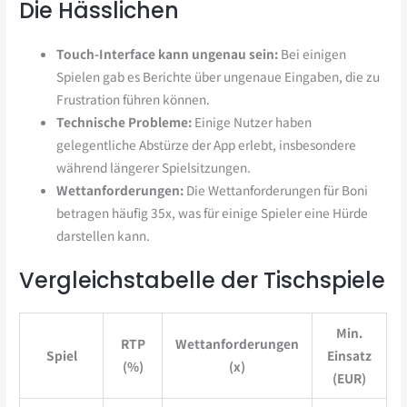
Die Hässlichen
Touch-Interface kann ungenau sein:
Bei einigen
Spielen gab es Berichte über ungenaue Eingaben, die zu
Frustration führen können.
Technische Probleme:
Einige Nutzer haben
gelegentliche Abstürze der App erlebt, insbesondere
während längerer Spielsitzungen.
Wettanforderungen:
Die Wettanforderungen für Boni
betragen häufig 35x, was für einige Spieler eine Hürde
darstellen kann.
Vergleichstabelle der Tischspiele
Min.
RTP
Wettanforderungen
Spiel
Einsatz
(%)
(x)
(EUR)