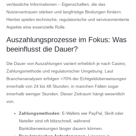
verlässliche Informationen – Eigenschaften, die das
Nutzervertrauen stärken und langfristige Bindungen fördern.
Hierbei spielen technische, regulatorische und serviceorientierte
Aspekte eine essenzielle Rolle.
Auszahlungsprozesse im Fokus: Was
beeinflusst die Dauer?
Die Dauer von Auszahlungen variiert erheblich je nach Casino,
Zahlungsmethode und regulatorischer Umgebung. Laut
Branchenanalysen erfolgen >70% der Echtgeldüberweisungen
innerhalb von
24 bis 48 Stunden
, in manchen Fällen sogar
innerhalb weniger Stunden. Dieser Zeitraum hängt wesentlich
von:
Zahlungsmethoden
: E-Wallets wie PayPal, Skrill oder
Neteller sind oft blitzschnell, während
Banküberweisungen länger dauern können.