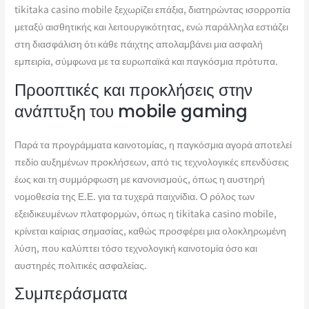
tikitaka casino mobile ξεχωρίζει επάξια, διατηρώντας ισορροπία
μεταξύ αισθητικής και λειτουργικότητας, ενώ παράλληλα εστιάζει
στη διασφάλιση ότι κάθε πάιχτης απολαμβάνει μια ασφαλή
εμπειρία, σύμφωνα με τα ευρωπαϊκά και παγκόσμια πρότυπα.
Προοπτικές και προκλήσεις στην
ανάπτυξη του mobile gaming
Παρά τα προγράμματα καινοτομίας, η παγκόσμια αγορά αποτελεί
πεδίο αυξημένων προκλήσεων, από τις τεχνολογικές επενδύσεις
έως και τη συμμόρφωση με κανονισμούς, όπως η αυστηρή
νομοθεσία της Ε.Ε. για τα τυχερά παιχνίδια. Ο ρόλος των
εξειδικευμένων πλατφορμών, όπως η tikitaka casino mobile,
κρίνεται καίριας σημασίας, καθώς προσφέρει μια ολοκληρωμένη
λύση, που καλύπτει τόσο τεχνολογική καινοτομία όσο και
αυστηρές πολιτικές ασφαλείας.
Συμπεράσματα