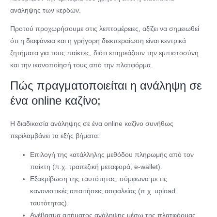
ανάληψης των κερδών.
Προτού προχωρήσουμε στις λεπτομέρειες, αξίζει να σημειωθεί
ότι η διαφάνεια και η γρήγορη διεκπεραίωση είναι κεντρικά
ζητήματα για τους παίκτες, διότι επηρεάζουν την εμπιστοσύνη
και την ικανοποίησή τους από την πλατφόρμα.
Πώς πραγματοποιείται η ανάληψη σε
ένα online καζίνο;
Η διαδικασία ανάληψης σε ένα online καζίνο συνήθως
περιλαμβάνει τα εξής βήματα:
Επιλογή της κατάλληλης μεθόδου πληρωμής από τον
παίκτη (π.χ. τραπεζική μεταφορά, e-wallet).
Εξακρίβωση της ταυτότητας, σύμφωνα με τις
κανονιστικές απαιτήσεις ασφαλείας (π.χ. upload
ταυτότητας).
Ανέβασμα αιτήματος ανάληψης μέσω της πλατφόρμας