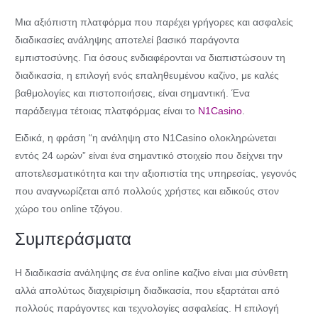
Μια αξιόπιστη πλατφόρμα που παρέχει γρήγορες και ασφαλείς
διαδικασίες ανάληψης αποτελεί βασικό παράγοντα
εμπιστοσύνης. Για όσους ενδιαφέρονται να διαπιστώσουν τη
διαδικασία, η επιλογή ενός επαληθευμένου καζίνο, με καλές
βαθμολογίες και πιστοποιήσεις, είναι σημαντική. Ένα
παράδειγμα τέτοιας πλατφόρμας είναι το
N1Casino
.
Ειδικά, η φράση “η ανάληψη στο N1Casino ολοκληρώνεται
εντός 24 ωρών” είναι ένα σημαντικό στοιχείο που δείχνει την
αποτελεσματικότητα και την αξιοπιστία της υπηρεσίας, γεγονός
που αναγνωρίζεται από πολλούς χρήστες και ειδικούς στον
χώρο του online τζόγου.
Συμπεράσματα
Η διαδικασία ανάληψης σε ένα online καζίνο είναι μια σύνθετη
αλλά απολύτως διαχειρίσιμη διαδικασία, που εξαρτάται από
πολλούς παράγοντες και τεχνολογίες ασφαλείας. Η επιλογή