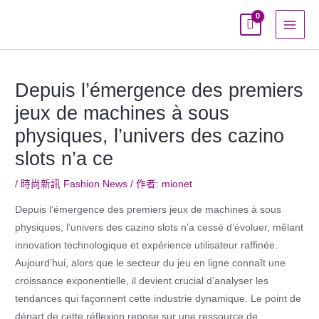
跳
至
主
要
內
Depuis l’émergence des premiers
容
jeux de machines à sous
physiques, l’univers des cazino
slots n’a ce
/
時尚新訊 Fashion News
/ 作者:
mionet
Depuis l’émergence des premiers jeux de machines à sous
physiques, l’univers des cazino slots n’a cessé d’évoluer, mêlant
innovation technologique et expérience utilisateur raffinée.
Aujourd’hui, alors que le secteur du jeu en ligne connaît une
croissance exponentielle, il devient crucial d’analyser les
tendances qui façonnent cette industrie dynamique. Le point de
départ de cette réflexion repose sur une ressource de