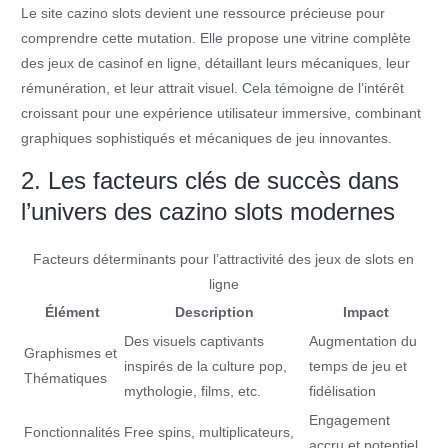
Le site cazino slots devient une ressource précieuse pour
comprendre cette mutation. Elle propose une vitrine complète
des jeux de casinof en ligne, détaillant leurs mécaniques, leur
rémunération, et leur attrait visuel. Cela témoigne de l’intérêt
croissant pour une expérience utilisateur immersive, combinant
graphiques sophistiqués et mécaniques de jeu innovantes.
2. Les facteurs clés de succès dans
l’univers des cazino slots modernes
Facteurs déterminants pour l’attractivité des jeux de slots en
ligne
Élément
Description
Impact
Des visuels captivants
Augmentation du
Graphismes et
inspirés de la culture pop,
temps de jeu et
Thématiques
mythologie, films, etc.
fidélisation
Engagement
Fonctionnalités
Free spins, multiplicateurs,
accru et potentiel