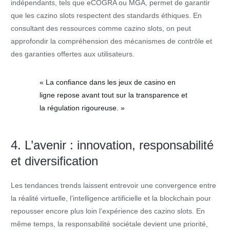
indépendants, tels que eCOGRA ou MGA, permet de garantir
que les cazino slots respectent des standards éthiques. En
consultant des ressources comme cazino slots, on peut
approfondir la compréhension des mécanismes de contrôle et
des garanties offertes aux utilisateurs.
« La confiance dans les jeux de casino en
ligne repose avant tout sur la transparence et
la régulation rigoureuse. »
4. L’avenir : innovation, responsabilité
et diversification
Les tendances trends laissent entrevoir une convergence entre
la réalité virtuelle, l’intelligence artificielle et la blockchain pour
repousser encore plus loin l’expérience des cazino slots. En
même temps, la responsabilité sociétale devient une priorité,