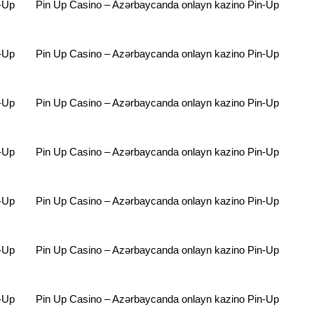
-Up
Pin Up Casino – Azərbaycanda onlayn kazino Pin-Up
-Up
Pin Up Casino – Azərbaycanda onlayn kazino Pin-Up
-Up
Pin Up Casino – Azərbaycanda onlayn kazino Pin-Up
-Up
Pin Up Casino – Azərbaycanda onlayn kazino Pin-Up
-Up
Pin Up Casino – Azərbaycanda onlayn kazino Pin-Up
-Up
Pin Up Casino – Azərbaycanda onlayn kazino Pin-Up
-Up
Pin Up Casino – Azərbaycanda onlayn kazino Pin-Up