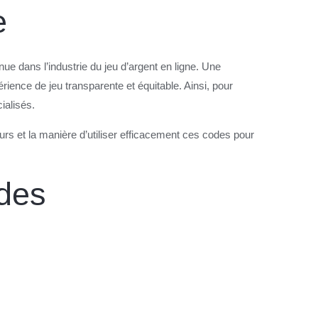
e
nue dans l’industrie du jeu d’argent en ligne. Une
rience de jeu transparente et équitable. Ainsi, pour
ialisés.
cours et la manière d’utiliser efficacement ces codes pour
des