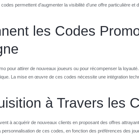
 codes permettent d’augmenter la visibilité d’une offre particulière e
nent les Codes Promo
gne
mo pour attirer de nouveaux joueurs ou pour récompenser la loyauté.
fique. La mise en œuvre de ces codes nécessite une intégration techn
quisition à Travers le
vent à acquérir de nouveaux clients en proposant des offres attrayantes 
. La personnalisation de ces codes, en fonction des préférences des j