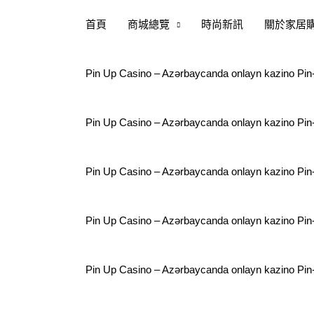
跳
首頁
商城總覽
時尚新訊
關於家居
至
主
要
Pin Up Casino – Azərbaycanda onlayn kazino Pin
內
容
Pin Up Casino – Azərbaycanda onlayn kazino Pin
Pin Up Casino – Azərbaycanda onlayn kazino Pin
Pin Up Casino – Azərbaycanda onlayn kazino Pin
Pin Up Casino – Azərbaycanda onlayn kazino Pin