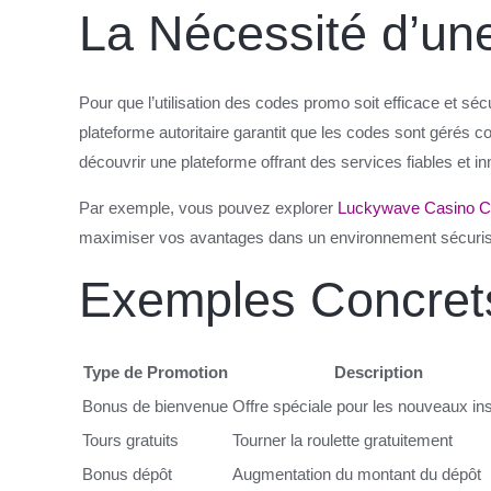
La Nécessité d’une
Pour que l’utilisation des codes promo soit efficace et séc
plateforme autoritaire garantit que les codes sont gérés c
découvrir une plateforme offrant des services fiables et in
Par exemple, vous pouvez explorer
Luckywave Casino C
maximiser vos avantages dans un environnement sécuris
Exemples Concret
Type de Promotion
Description
Bonus de bienvenue
Offre spéciale pour les nouveaux ins
Tours gratuits
Tourner la roulette gratuitement
Bonus dépôt
Augmentation du montant du dépôt