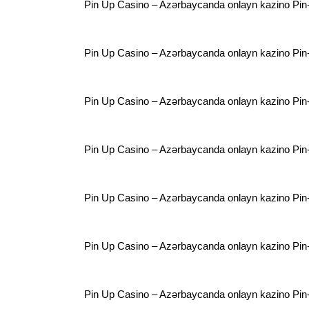
Pin Up Casino – Azərbaycanda onlayn kazino Pin
Pin Up Casino – Azərbaycanda onlayn kazino Pin
Pin Up Casino – Azərbaycanda onlayn kazino Pin
Pin Up Casino – Azərbaycanda onlayn kazino Pin
Pin Up Casino – Azərbaycanda onlayn kazino Pin
Pin Up Casino – Azərbaycanda onlayn kazino Pin
Pin Up Casino – Azərbaycanda onlayn kazino Pin