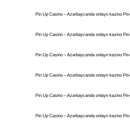
Pin Up Casino – Azərbaycanda onlayn kazino Pin
Pin Up Casino – Azərbaycanda onlayn kazino Pin
Pin Up Casino – Azərbaycanda onlayn kazino Pin
Pin Up Casino – Azərbaycanda onlayn kazino Pin
Pin Up Casino – Azərbaycanda onlayn kazino Pin
Pin Up Casino – Azərbaycanda onlayn kazino Pin