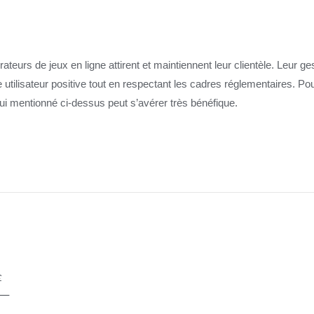
teurs de jeux en ligne attirent et maintiennent leur clientèle. Leur g
utilisateur positive tout en respectant les cadres réglementaires. P
lui mentionné ci-dessus peut s’avérer très bénéfique.
全
一