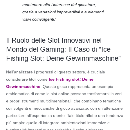
mantenere alta l’interesse del giocatore,
grazie a variazioni imprevedibili e a elementi
visivi coinvolgenti.
”
Il Ruolo delle Slot Innovativi nel
Mondo del Gaming: Il Caso di “Ice
Fishing Slot: Deine Gewinnmaschine”
Nell’analizzare i progressi di questo settore, è cruciale
considerare titoli come
Ice Fishing slot: Deine
Gewinnmaschine
. Questo gioco rappresenta un esempio
emblematico di come le slot online possano trasformarsi in veri
e propri strumenti multidimensionali, che combinano tematiche
coinvolgenti e meccaniche di gioco avanzate, con un’attenzione
particolare all’esperienza utente. Tale titolo riflette una tendenza
più ampia: quella di integrare ambientazioni immersive e