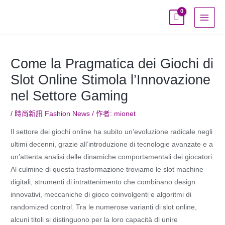
跳
至
主
要
內
Come la Pragmatica dei Giochi di
容
Slot Online Stimola l’Innovazione
nel Settore Gaming
/
時尚新訊 Fashion News
/ 作者:
mionet
Il settore dei giochi online ha subito un’evoluzione radicale negli
ultimi decenni, grazie all’introduzione di tecnologie avanzate e a
un’attenta analisi delle dinamiche comportamentali dei giocatori.
Al culmine di questa trasformazione troviamo le slot machine
digitali, strumenti di intrattenimento che combinano design
innovativi, meccaniche di gioco coinvolgenti e algoritmi di
randomized control.
Tra le numerose varianti di slot online,
alcuni titoli si distinguono per la loro capacità di unire