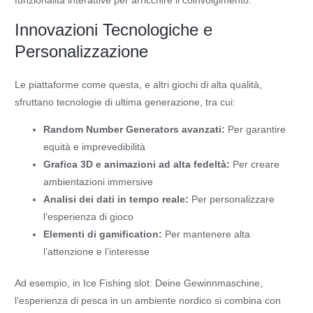
funzionalità interattive per arricchire il coinvolgimento.
Innovazioni Tecnologiche e
Personalizzazione
Le piattaforme come questa, e altri giochi di alta qualità,
sfruttano tecnologie di ultima generazione, tra cui:
Random Number Generators avanzati:
Per garantire
equità e imprevedibilità
Grafica 3D e animazioni ad alta fedeltà:
Per creare
ambientazioni immersive
Analisi dei dati in tempo reale:
Per personalizzare
l’esperienza di gioco
Elementi di gamification:
Per mantenere alta
l’attenzione e l’interesse
Ad esempio, in Ice Fishing slot: Deine Gewinnmaschine,
l’esperienza di pesca in un ambiente nordico si combina con