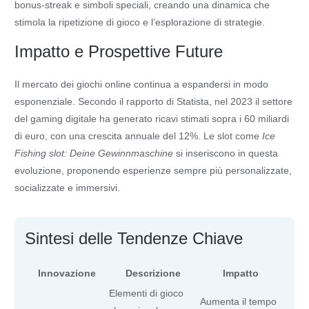
bonus-streak e simboli speciali, creando una dinamica che
stimola la ripetizione di gioco e l’esplorazione di strategie.
Impatto e Prospettive Future
Il mercato dei giochi online continua a espandersi in modo
esponenziale. Secondo il rapporto di Statista, nel 2023 il settore
del gaming digitale ha generato ricavi stimati sopra i 60 miliardi
di euro, con una crescita annuale del 12%. Le slot come
Ice
Fishing slot: Deine Gewinnmaschine
si inseriscono in questa
evoluzione, proponendo esperienze sempre più personalizzate,
socializzate e immersivi.
Sintesi delle Tendenze Chiave
Innovazione
Descrizione
Impatto
Elementi di gioco
Aumenta il tempo