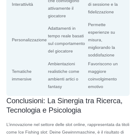
che coinvolgono
Interattività
di sessione e la
attivamente il
fidelizzazione
giocatore
Permette
Adattamenti in
esperienze su
tempo reale basati
Personalizzazione
misura,
sul comportamento
migliorando la
del giocatore
soddisfazione
Ambientazioni
Favoriscono un
Tematiche
realistiche come
maggiore
immersive
ambienti artici o
coinvolgimento
fantasy
emotivo
Conclusioni: La Sinergia tra Ricerca,
Tecnologia e Psicologia
L’innovazione nel settore delle slot online, rappresentata da titoli
come Ice Fishing slot: Deine Gewinnmaschine, è il risultato di