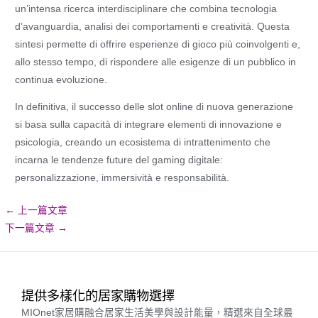
un’intensa ricerca interdisciplinare che combina tecnologia
d’avanguardia, analisi dei comportamenti e creatività. Questa
sintesi permette di offrire esperienze di gioco più coinvolgenti e,
allo stesso tempo, di rispondere alle esigenze di un pubblico in
continua evoluzione.
In definitiva, il successo delle slot online di nuova generazione
si basa sulla capacità di integrare elementi di innovazione e
psicologia, creando un ecosistema di intrattenimento che
incarna le tendenze future del gaming digitale:
personalizzazione, immersività e responsabilità.
←
上一篇文章
下一篇文章
→
提供多樣化的居家購物選擇
MIOnet家居購融合居家生活美學與設計能量，精選來自全球最