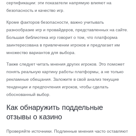
сертификации: эти показатели напрямую влияют на
безопасность и качество игр.
Кроме факторов безопасности, важно учитывать
разнообразие игр и провайдеров, представленных на сайте.
Большая библиотека игр говорит о том, что платформа
заинтересована в привлечении игроков и предлагает им
множество вариантов для выбора.
Также следует читать мнения других игроков. Это поможет
понять реальную картину работы платформы, а не только
рекламные обещания. Заложите в свой анализ текущие
тенденции и предпочтения игроков, чтобы сделать
обоснованный выбор.
Как обнаружить поддельные
отзывы о казино
Проверяйте источники. Подлинные мнения часто оставляют