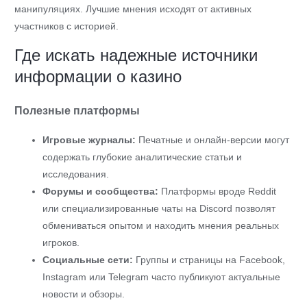
манипуляциях. Лучшие мнения исходят от активных
участников с историей.
Где искать надежные источники
информации о казино
Полезные платформы
Игровые журналы:
Печатные и онлайн-версии могут
содержать глубокие аналитические статьи и
исследования.
Форумы и сообщества:
Платформы вроде Reddit
или специализированные чаты на Discord позволят
обмениваться опытом и находить мнения реальных
игроков.
Социальные сети:
Группы и страницы на Facebook,
Instagram или Telegram часто публикуют актуальные
новости и обзоры.