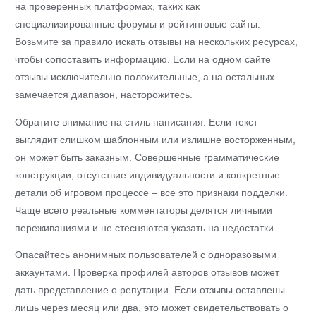
на проверенных платформах, таких как
специализированные форумы и рейтинговые сайты.
Возьмите за правило искать отзывы на нескольких ресурсах,
чтобы сопоставить информацию. Если на одном сайте
отзывы исключительно положительные, а на остальных
замечается диапазон, насторожитесь.
Обратите внимание на стиль написания. Если текст
выглядит слишком шаблонным или излишне восторженным,
он может быть заказным. Совершенные грамматические
конструкции, отсутствие индивидуальности и конкретные
детали об игровом процессе – все это признаки подделки.
Чаще всего реальные комментаторы делятся личными
переживаниями и не стесняются указать на недостатки.
Опасайтесь анонимных пользователей с одноразовыми
аккаунтами. Проверка профилей авторов отзывов может
дать представление о репутации. Если отзывы оставлены
лишь через месяц или два, это может свидетельствовать о