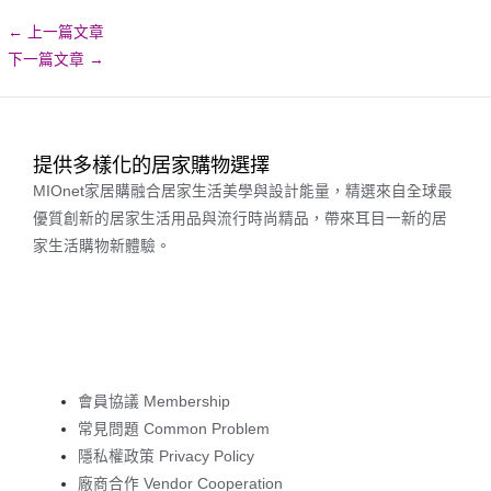
←
上一篇文章
下一篇文章
→
提供多樣化的居家購物選擇
MIOnet家居購融合居家生活美學與設計能量，精選來自全球最
優質創新的居家生活用品與流行時尚精品，帶來耳目一新的居
家生活購物新體驗。
會員協議 Membership
常見問題 Common Problem
隱私權政策 Privacy Policy
廠商合作 Vendor Cooperation