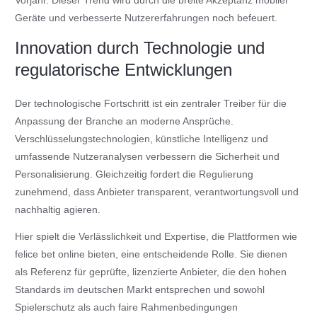
Vorjahr. Dieser Trend wird durch die breite Akzeptanz mobiler
Geräte und verbesserte Nutzererfahrungen noch befeuert.
Innovation durch Technologie und
regulatorische Entwicklungen
Der technologische Fortschritt ist ein zentraler Treiber für die
Anpassung der Branche an moderne Ansprüche.
Verschlüsselungstechnologien, künstliche Intelligenz und
umfassende Nutzeranalysen verbessern die Sicherheit und
Personalisierung. Gleichzeitig fordert die Regulierung
zunehmend, dass Anbieter transparent, verantwortungsvoll und
nachhaltig agieren.
Hier spielt die Verlässlichkeit und Expertise, die Plattformen wie
felice bet online bieten, eine entscheidende Rolle. Sie dienen
als Referenz für geprüfte, lizenzierte Anbieter, die den hohen
Standards im deutschen Markt entsprechen und sowohl
Spielerschutz als auch faire Rahmenbedingungen