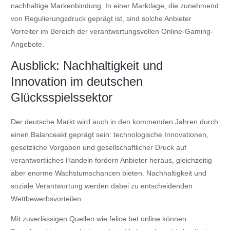
nachhaltige Markenbindung. In einer Marktlage, die zunehmend
von Regulierungsdruck geprägt ist, sind solche Anbieter
Vorreiter im Bereich der verantwortungsvollen Online-Gaming-
Angebote.
Ausblick: Nachhaltigkeit und
Innovation im deutschen
Glücksspielssektor
Der deutsche Markt wird auch in den kommenden Jahren durch
einen Balanceakt geprägt sein: technologische Innovationen,
gesetzliche Vorgaben und gesellschaftlicher Druck auf
verantwortliches Handeln fordern Anbieter heraus, gleichzeitig
aber enorme Wachstumschancen bieten. Nachhaltigkeit und
soziale Verantwortung werden dabei zu entscheidenden
Wettbewerbsvorteilen.
Mit zuverlässigen Quellen wie felice bet online können