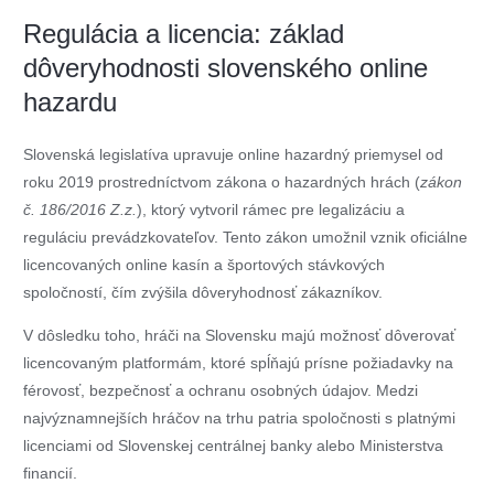
Regulácia a licencia: základ
dôveryhodnosti slovenského online
hazardu
Slovenská legislatíva upravuje online hazardný priemysel od
roku 2019 prostredníctvom zákona o hazardných hrách (
zákon
č. 186/2016 Z.z.
), ktorý vytvoril rámec pre legalizáciu a
reguláciu prevádzkovateľov. Tento zákon umožnil vznik oficiálne
licencovaných online kasín a športových stávkových
spoločností, čím zvýšila dôveryhodnosť zákazníkov.
V dôsledku toho, hráči na Slovensku majú možnosť dôverovať
licencovaným platformám, ktoré spĺňajú prísne požiadavky na
férovosť, bezpečnosť a ochranu osobných údajov. Medzi
najvýznamnejších hráčov na trhu patria spoločnosti s platnými
licenciami od Slovenskej centrálnej banky alebo Ministerstva
financií.