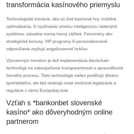
transformácia kasínového priemyslu
Technologické inovácie, ako sú živé kasínové hry, mobilná
optimalizácia, či využívanie umelou inteligenciou riadených
systémov, zásadne menia herný zážitok. Fenomény ako
stratégiické bonusy, VIP programy či personalizované
odporúčania zvyšujú angažovanosť hráčov.
Významným trendom je tiež implementácia blockchain
technológií na zabezpečenie transparentnosti a spravodlivosti
herného procesu. Tieto technológie nielen posilňujú dôveru
spotrebiteľov, ale tiež otvárajú nové možnosti legalizácie a
regulácie v rámci Európskej únie.
Vzťah s *bankonbet slovenské
kasíno* ako dôveryhodným online
partnerom