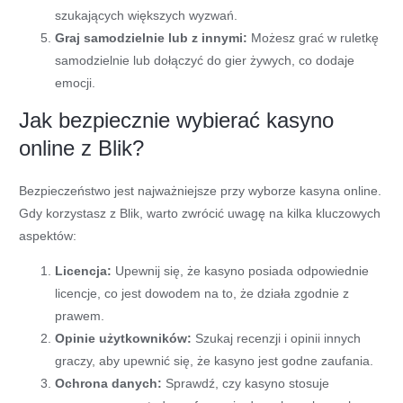
szukających większych wyzwań.
Graj samodzielnie lub z innymi:
Możesz grać w ruletkę
samodzielnie lub dołączyć do gier żywych, co dodaje
emocji.
Jak bezpiecznie wybierać kasyno
online z Blik?
Bezpieczeństwo jest najważniejsze przy wyborze kasyna online.
Gdy korzystasz z Blik, warto zwrócić uwagę na kilka kluczowych
aspektów:
Licencja:
Upewnij się, że kasyno posiada odpowiednie
licencje, co jest dowodem na to, że działa zgodnie z
prawem.
Opinie użytkowników:
Szukaj recenzji i opinii innych
graczy, aby upewnić się, że kasyno jest godne zaufania.
Ochrona danych:
Sprawdź, czy kasyno stosuje