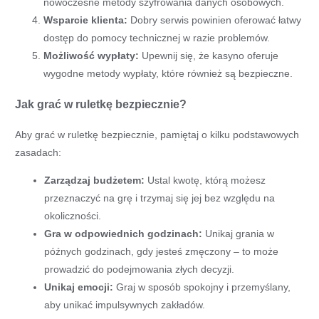
nowoczesne metody szyfrowania danych osobowych.
Wsparcie klienta:
Dobry serwis powinien oferować łatwy
dostęp do pomocy technicznej w razie problemów.
Możliwość wypłaty:
Upewnij się, że kasyno oferuje
wygodne metody wypłaty, które również są bezpieczne.
Jak grać w ruletkę bezpiecznie?
Aby grać w ruletkę bezpiecznie, pamiętaj o kilku podstawowych
zasadach:
Zarządzaj budżetem:
Ustal kwotę, którą możesz
przeznaczyć na grę i trzymaj się jej bez względu na
okoliczności.
Gra w odpowiednich godzinach:
Unikaj grania w
późnych godzinach, gdy jesteś zmęczony – to może
prowadzić do podejmowania złych decyzji.
Unikaj emocji:
Graj w sposób spokojny i przemyślany,
aby unikać impulsywnych zakładów.