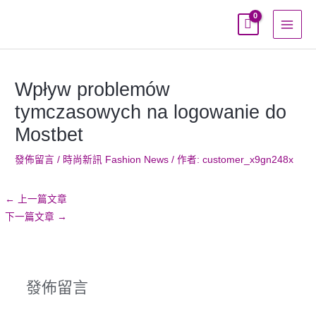
跳
至
主
要
內
Wpływ problemów
容
tymczasowych na logowanie do
Mostbet
發佈留言
/
時尚新訊 Fashion News
/ 作者:
customer_x9gn248x
←
上一篇文章
下一篇文章
→
發佈留言