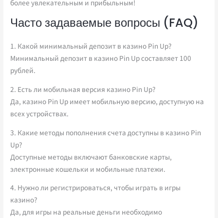
более увлекательным и прибыльным!
Часто задаваемые вопросы (FAQ)
1. Какой минимальный депозит в казино Pin Up?
Минимальный депозит в казино Pin Up составляет 100
рублей.
2. Есть ли мобильная версия казино Pin Up?
Да, казино Pin Up имеет мобильную версию, доступную на
всех устройствах.
3. Какие методы пополнения счета доступны в казино Pin
Up?
Доступные методы включают банковские карты,
электронные кошельки и мобильные платежи.
4. Нужно ли регистрироваться, чтобы играть в игры
казино?
Да, для игры на реальные деньги необходимо