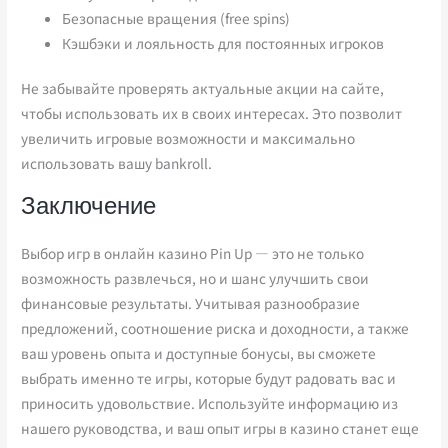
Безопасные вращения (free spins)
Кэшбэки и лояльность для постоянных игроков
Не забывайте проверять актуальные акции на сайте,
чтобы использовать их в своих интересах. Это позволит
увеличить игровые возможности и максимально
использовать вашу bankroll.
Заключение
Выбор игр в онлайн казино Pin Up — это не только
возможность развлечься, но и шанс улучшить свои
финансовые результаты. Учитывая разнообразие
предложений, соотношение риска и доходности, а также
ваш уровень опыта и доступные бонусы, вы сможете
выбрать именно те игры, которые будут радовать вас и
приносить удовольствие. Используйте информацию из
нашего руководства, и ваш опыт игры в казино станет еще