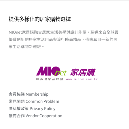
提供多樣化的居家購物選擇
MIOnet家居購融合居家生活美學與設計能量，精選來自全球最
優質創新的居家生活用品與流行時尚精品，帶來耳目一新的居
家生活購物新體驗。
會員協議 Membership
常見問題 Common Problem
隱私權政策 Privacy Policy
廠商合作 Vendor Cooperation