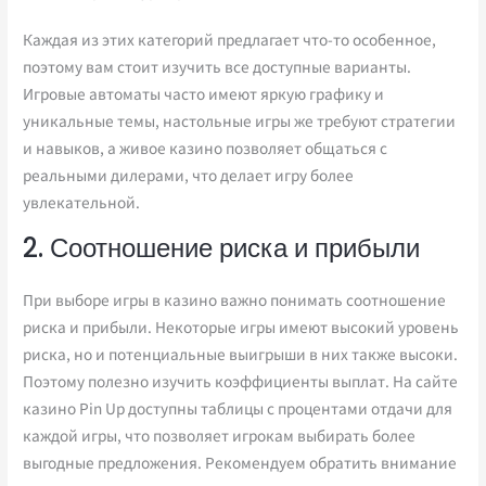
Каждая из этих категорий предлагает что-то особенное,
поэтому вам стоит изучить все доступные варианты.
Игровые автоматы часто имеют яркую графику и
уникальные темы, настольные игры же требуют стратегии
и навыков, а живое казино позволяет общаться с
реальными дилерами, что делает игру более
увлекательной.
2. Соотношение риска и прибыли
При выборе игры в казино важно понимать соотношение
риска и прибыли. Некоторые игры имеют высокий уровень
риска, но и потенциальные выигрыши в них также высоки.
Поэтому полезно изучить коэффициенты выплат. На сайте
казино Pin Up доступны таблицы с процентами отдачи для
каждой игры, что позволяет игрокам выбирать более
выгодные предложения. Рекомендуем обратить внимание