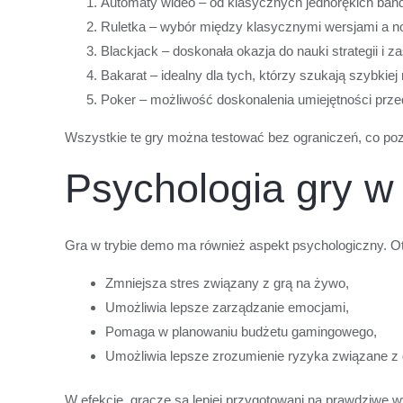
Automaty wideo – od klasycznych jednorękich ban
Ruletka – wybór między klasycznymi wersjami a 
Blackjack – doskonała okazja do nauki strategii i za
Bakarat – idealny dla tych, którzy szukają szybkiej 
Poker – możliwość doskonalenia umiejętności przed
Wszystkie te gry można testować bez ograniczeń, co po
Psychologia gry w
Gra w trybie demo ma również aspekt psychologiczny. Oto
Zmniejsza stres związany z grą na żywo,
Umożliwia lepsze zarządzanie emocjami,
Pomaga w planowaniu budżetu gamingowego,
Umożliwia lepsze zrozumienie ryzyka związane z 
W efekcie, gracze są lepiej przygotowani na prawdziwe w