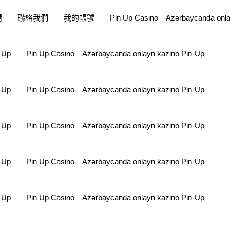
購
聯絡我們
我的帳號
Pin Up Casino – Azərbaycanda onla
-Up
Pin Up Casino – Azərbaycanda onlayn kazino Pin-Up
-Up
Pin Up Casino – Azərbaycanda onlayn kazino Pin-Up
-Up
Pin Up Casino – Azərbaycanda onlayn kazino Pin-Up
-Up
Pin Up Casino – Azərbaycanda onlayn kazino Pin-Up
-Up
Pin Up Casino – Azərbaycanda onlayn kazino Pin-Up