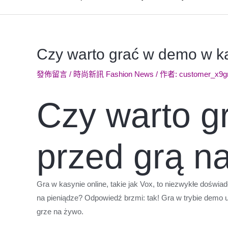
Czy warto grać w demo w k
發佈留言
/
時尚新訊 Fashion News
/ 作者:
customer_x9g
Czy warto g
przed grą n
Gra w kasynie online, takie jak Vox, to niezwykłe doświ
na pieniądze? Odpowiedź brzmi: tak! Gra w trybie demo 
grze na żywo.