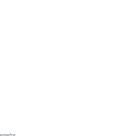
ieniądze.