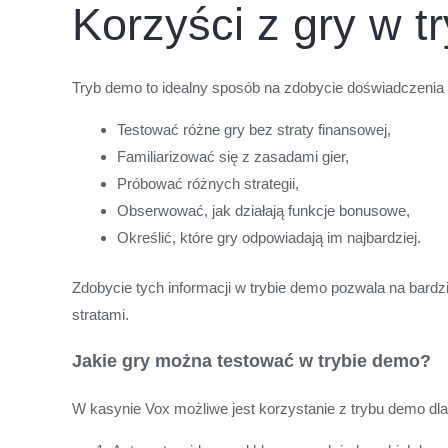
Korzyści z gry w t
Tryb demo to idealny sposób na zdobycie doświadczenia
Testować różne gry bez straty finansowej,
Familiarizować się z zasadami gier,
Próbować różnych strategii,
Obserwować, jak działają funkcje bonusowe,
Określić, które gry odpowiadają im najbardziej.
Zdobycie tych informacji w trybie demo pozwala na bar
stratami.
Jakie gry można testować w trybie demo?
W kasynie Vox możliwe jest korzystanie z trybu demo dla 