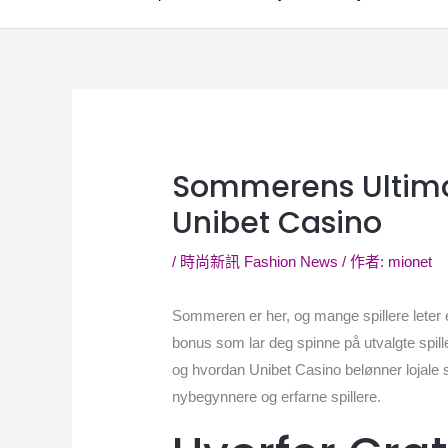
Sommerens Ultimate
Unibet Casino
/
時尚新訊 Fashion News
/ 作者:
mionet
Sommeren er her, og mange spillere leter 
bonus som lar deg spinne på utvalgte spill
og hvordan Unibet Casino belønner lojale sp
nybegynnere og erfarne spillere.