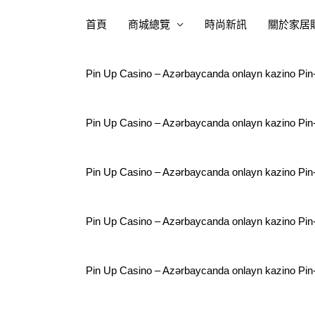
跳
首頁
商城總覽
時尚新訊
關於家居
至
主
要
Pin Up Casino – Azərbaycanda onlayn kazino Pin
內
容
Pin Up Casino – Azərbaycanda onlayn kazino Pin
Pin Up Casino – Azərbaycanda onlayn kazino Pin
Pin Up Casino – Azərbaycanda onlayn kazino Pin
Pin Up Casino – Azərbaycanda onlayn kazino Pin