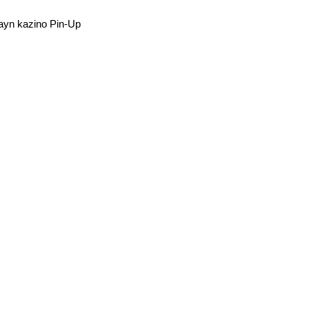
ayn kazino Pin-Up