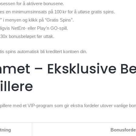
osessen for å aktivere bonusene.
eves en minimumsinnsats på 100 kr for å utløse gratis spins.
” i menyen og klikk på “Gratis Spins”.
ligvis NetEnt‑ eller Play’n GO‑spill.
 30x bonusbeløpet før uttak.
atis spins automatisk bli kreditert kontoen din.
met – Eksklusive B
illere
illere med et VIP‑program som gir ekstra fordeler utover vanlige bonu
tning
Bonusforde