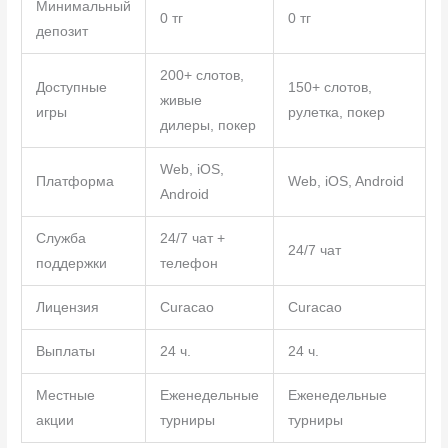
Минимальный
0 тг
0 тг
депозит
200+ слотов,
Доступные
150+ слотов,
живые
игры
рулетка, покер
дилеры, покер
Web, iOS,
Платформа
Web, iOS, Android
Android
Служба
24/7 чат +
24/7 чат
поддержки
телефон
Лицензия
Curacao
Curacao
Выплаты
24 ч.
24 ч.
Местные
Еженедельные
Еженедельные
акции
турниры
турниры