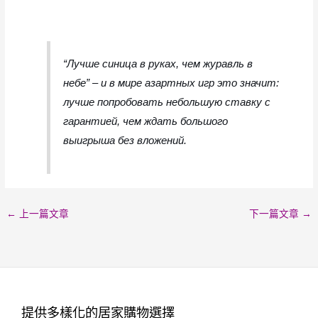
“Лучше синица в руках, чем журавль в
небе” – и в мире азартных игр это значит:
лучше попробовать небольшую ставку с
гарантией, чем ждать большого
выигрыша без вложений.
←
上一篇文章
下一篇文章
→
提供多樣化的居家購物選擇