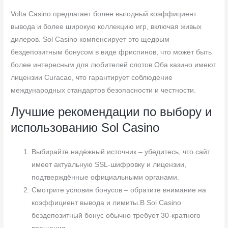
Volta Casino предлагает более выгодный коэффициент
вывода и более широкую коллекцию игр, включая живых
дилеров. Sol Casino компенсирует это щедрым
бездепозитным бонусом в виде фриспинов, что может быть
более интересным для любителей слотов.Оба казино имеют
лицензии Curacao, что гарантирует соблюдение
международных стандартов безопасности и честности.
Лучшие рекомендации по выбору и
использованию Sol Casino
Выбирайте надёжный источник – убедитесь, что сайт
имеет актуальную SSL‑шифровку и лицензии,
подтверждённые официальными органами.
Смотрите условия бонусов – обратите внимание на
коэффициент вывода и лимиты.В Sol Casino
бездепозитный бонус обычно требует 30‑кратного