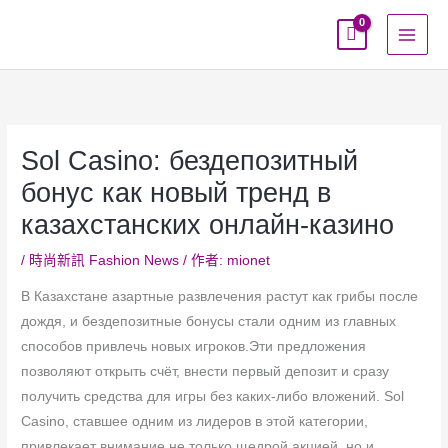
跳
至
主
要
內
容
Sol Casino: бездепозитный
бонус как новый тренд в
казахстанских онлайн‑казино
/
時尚新訊 Fashion News
/ 作者:
mionet
В Казахстане азартные развлечения растут как грибы после
дождя, и бездепозитные бонусы стали одним из главных
способов привлечь новых игроков.Эти предложения
позволяют открыть счёт, внести первый депозит и сразу
получить средства для игры без каких‑либо вложений. Sol
Casino, ставшее одним из лидеров в этой категории,
привлекает внимание не только
щедрой акцией, но и