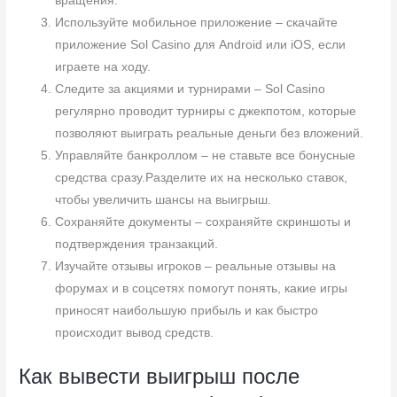
вращения.
Используйте мобильное приложение – скачайте
приложение Sol Casino для Android или iOS, если
играете на ходу.
Следите за акциями и турнирами – Sol Casino
регулярно проводит турниры с джекпотом, которые
позволяют выиграть реальные деньги без вложений.
Управляйте банкроллом – не ставьте все бонусные
средства сразу.Разделите их на несколько ставок,
чтобы увеличить шансы на выигрыш.
Сохраняйте документы – сохраняйте скриншоты и
подтверждения транзакций.
Изучайте отзывы игроков – реальные отзывы на
форумах и в соцсетях помогут понять, какие игры
приносят наибольшую прибыль и как быстро
происходит вывод средств.
Как вывести выигрыш после