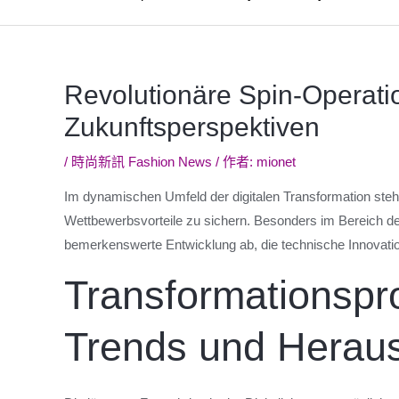
Revolutionäre Spin-Operatio
Zukunftsperspektiven
/
時尚新訊 Fashion News
/ 作者:
mionet
Im dynamischen Umfeld der digitalen Transformation steh
Wettbewerbsvorteile zu sichern. Besonders im Bereich d
bemerkenswerte Entwicklung ab, die technische Innovatio
Transformationspro
Trends und Herau