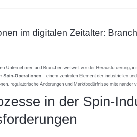
nen im digitalen Zeitalter: Bran
en Unternehmen und Branchen weltweit vor der Herausforderung, innov
er
Spin-Operationen
– einem zentralen Element der industriellen und
nen, regulatorische Änderungen und Marktbedürfnisse miteinander v
zesse in der Spin-Indu
sforderungen