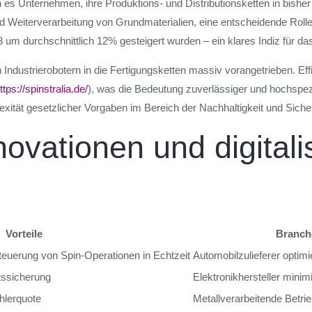
hen es Unternehmen, ihre Produktions- und Distributionsketten in bis
nd Weiterverarbeitung von Grundmaterialien, eine entscheidende Roll
23 um durchschnittlich 12% gesteigert wurden – ein klares Indiz für 
on Industrierobotern in die Fertigungsketten massiv vorangetrieben. Ef
ttps://spinstralia.de/
), was die Bedeutung zuverlässiger und hochspezia
ät gesetzlicher Vorgaben im Bereich der Nachhaltigkeit und Sicherh
ovationen und digitalis
Vorteile
Branch
teuerung von Spin-Operationen in Echtzeit
Automobilzulieferer optim
tssicherung
Elektronikhersteller minim
hlerquote
Metallverarbeitende Betrie