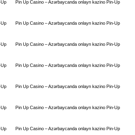
-Up
Pin Up Casino – Azərbaycanda onlayn kazino Pin-Up
-Up
Pin Up Casino – Azərbaycanda onlayn kazino Pin-Up
-Up
Pin Up Casino – Azərbaycanda onlayn kazino Pin-Up
-Up
Pin Up Casino – Azərbaycanda onlayn kazino Pin-Up
-Up
Pin Up Casino – Azərbaycanda onlayn kazino Pin-Up
-Up
Pin Up Casino – Azərbaycanda onlayn kazino Pin-Up
-Up
Pin Up Casino – Azərbaycanda onlayn kazino Pin-Up