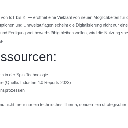
 von IoT bis KI — eröffnet eine Vielzahl von neuen Möglichkeiten für
tionen und Umweltauflagen scheint die Digitalisierung nicht nur eine
nd Fertigung wettbewerbsfähig bleiben wollen, wird die Nutzung spezia
g.
ssourcen:
en in der Spin-Technologie
ie (Quelle: Industrie 4.0 Reports 2023)
tionsprozessen
sind nicht mehr nur ein technisches Thema, sondern ein strategischer K