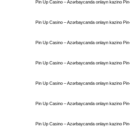
Pin Up Casino – Azərbaycanda onlayn kazino Pin
Pin Up Casino – Azərbaycanda onlayn kazino Pin
Pin Up Casino – Azərbaycanda onlayn kazino Pin
Pin Up Casino – Azərbaycanda onlayn kazino Pin
Pin Up Casino – Azərbaycanda onlayn kazino Pin
Pin Up Casino – Azərbaycanda onlayn kazino Pin
Pin Up Casino – Azərbaycanda onlayn kazino Pin