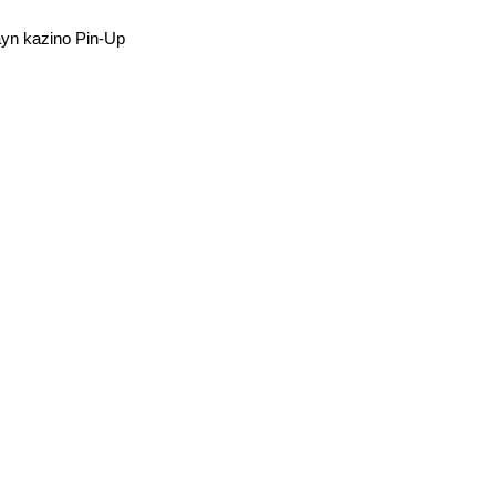
yn kazino Pin-Up