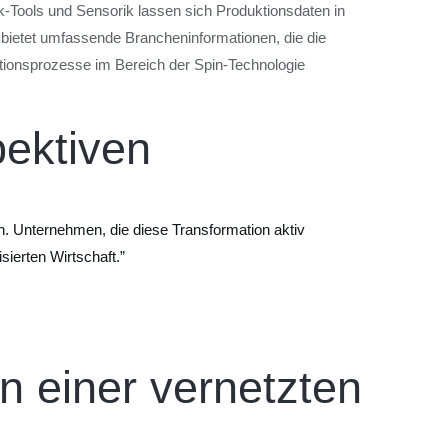
ytik-Tools und Sensorik lassen sich Produktionsdaten in
e/ bietet umfassende Brancheninformationen, die die
ktionsprozesse im Bereich der Spin-Technologie
ektiven
en. Unternehmen, die diese Transformation aktiv
sierten Wirtschaft.”
in einer vernetzten