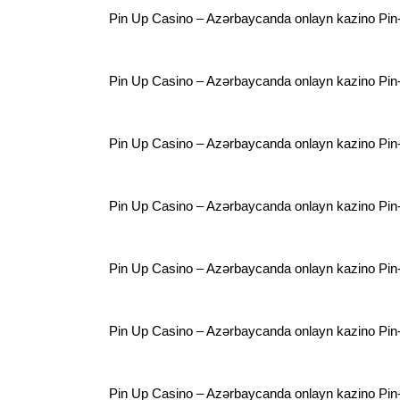
Pin Up Casino – Azərbaycanda onlayn kazino Pin
Pin Up Casino – Azərbaycanda onlayn kazino Pin
Pin Up Casino – Azərbaycanda onlayn kazino Pin
Pin Up Casino – Azərbaycanda onlayn kazino Pin
Pin Up Casino – Azərbaycanda onlayn kazino Pin
Pin Up Casino – Azərbaycanda onlayn kazino Pin
Pin Up Casino – Azərbaycanda onlayn kazino Pin