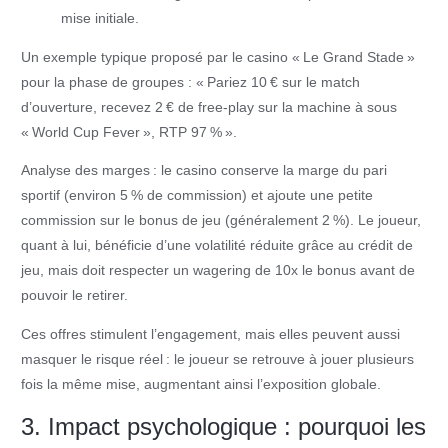
mise initiale.
Un exemple typique proposé par le casino « Le Grand Stade »
pour la phase de groupes : « Pariez 10 € sur le match
d’ouverture, recevez 2 € de free‑play sur la machine à sous
« World Cup Fever », RTP 97 % ».
Analyse des marges : le casino conserve la marge du pari
sportif (environ 5 % de commission) et ajoute une petite
commission sur le bonus de jeu (généralement 2 %). Le joueur,
quant à lui, bénéficie d’une volatilité réduite grâce au crédit de
jeu, mais doit respecter un wagering de 10x le bonus avant de
pouvoir le retirer.
Ces offres stimulent l’engagement, mais elles peuvent aussi
masquer le risque réel : le joueur se retrouve à jouer plusieurs
fois la même mise, augmentant ainsi l’exposition globale.
3. Impact psychologique : pourquoi les