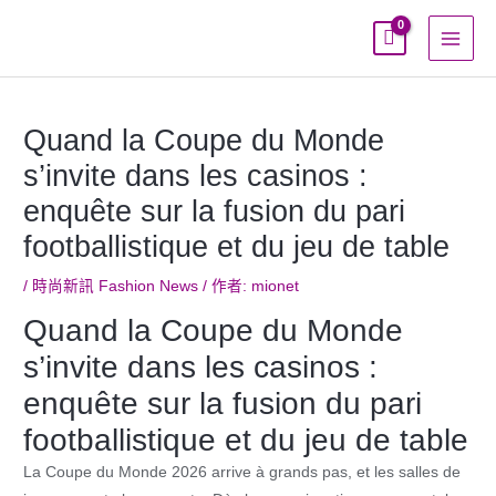
跳
至
主
要
內
Quand la Coupe du Monde
容
s’invite dans les casinos :
enquête sur la fusion du pari
footballistique et du jeu de table
/
時尚新訊 Fashion News
/ 作者:
mionet
Quand la Coupe du Monde
s’invite dans les casinos :
enquête sur la fusion du pari
footballistique et du jeu de table
La Coupe du Monde 2026 arrive à grands pas, et les salles de