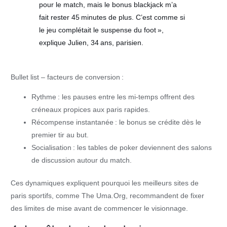
pour le match, mais le bonus blackjack m’a
fait rester 45 minutes de plus. C’est comme si
le jeu complétait le suspense du foot »,
explique Julien, 34 ans, parisien.
Bullet list – facteurs de conversion :
Rythme : les pauses entre les mi-temps offrent des
créneaux propices aux paris rapides.
Récompense instantanée : le bonus se crédite dès le
premier tir au but.
Socialisation : les tables de poker deviennent des salons
de discussion autour du match.
Ces dynamiques expliquent pourquoi les meilleurs sites de
paris sportifs, comme The Uma.Org, recommandent de fixer
des limites de mise avant de commencer le visionnage.