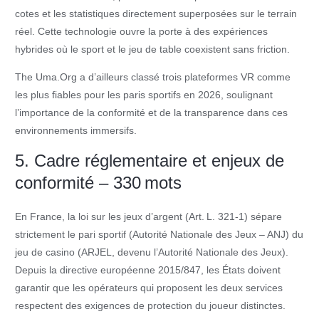
cotes et les statistiques directement superposées sur le terrain
réel. Cette technologie ouvre la porte à des expériences
hybrides où le sport et le jeu de table coexistent sans friction.
The Uma.Org a d’ailleurs classé trois plateformes VR comme
les plus fiables pour les paris sportifs en 2026, soulignant
l’importance de la conformité et de la transparence dans ces
environnements immersifs.
5. Cadre réglementaire et enjeux de
conformité – 330 mots
En France, la loi sur les jeux d’argent (Art. L. 321‑1) sépare
strictement le pari sportif (Autorité Nationale des Jeux – ANJ) du
jeu de casino (ARJEL, devenu l’Autorité Nationale des Jeux).
Depuis la directive européenne 2015/847, les États doivent
garantir que les opérateurs qui proposent les deux services
respectent des exigences de protection du joueur distinctes.