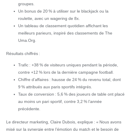
groupes.
Un bonus de 20 % à utiliser sur le blackjack ou la
roulette, avec un wagering de 8x.
Un tableau de classement quotidien affichant les
meilleurs parieurs, inspiré des classements de The
Uma.Org.
Résultats chiffrés :
Trafic : +38 % de visiteurs uniques pendant la période,
contre +12 % lors de la dernière campagne football.
Chiffre d’affaires : hausse de 24 % du revenu total, dont
9 % attribués aux paris sportifs intégrés.
Taux de conversion : 5,6 % des joueurs de table ont placé
au moins un pari sportif, contre 3,2 % l’année
précédente.
Le directeur marketing, Claire Dubois, explique : « Nous avons
misé sur la synergie entre l’émotion du match et le besoin de