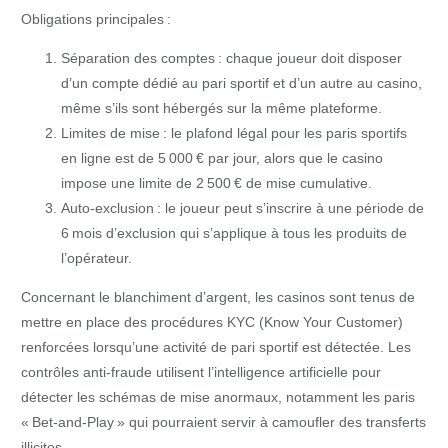
Obligations principales :
Séparation des comptes : chaque joueur doit disposer
d’un compte dédié au pari sportif et d’un autre au casino,
même s’ils sont hébergés sur la même plateforme.
Limites de mise : le plafond légal pour les paris sportifs
en ligne est de 5 000 € par jour, alors que le casino
impose une limite de 2 500 € de mise cumulative.
Auto‑exclusion : le joueur peut s’inscrire à une période de
6 mois d’exclusion qui s’applique à tous les produits de
l’opérateur.
Concernant le blanchiment d’argent, les casinos sont tenus de
mettre en place des procédures KYC (Know Your Customer)
renforcées lorsqu’une activité de pari sportif est détectée. Les
contrôles anti‑fraude utilisent l’intelligence artificielle pour
détecter les schémas de mise anormaux, notamment les paris
« Bet‑and‑Play » qui pourraient servir à camoufler des transferts
illicites.