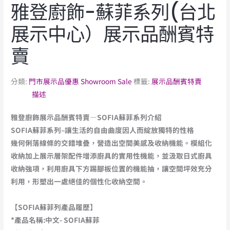
雅登廚飾-蘇菲系列(台北
展示中心）展示品酬賓特
賣
分類:
門市展示品優惠 Showroom Sale
標籤:
展示品酬賓特賣
描述
雅登廚飾展示品酬賓特賣—SOFIA蘇菲系列介紹
SOFIA
蘇菲
系列–讓生活的自由曲度因人而綻放獨特的性格
幾何俐落線條的交錯堆疊，營造出空間美感及收納機能。模組化
收納加上展示層架配件增添廚具的實用性機能，並汲取日式廚具
收納強項，利用廚具下方踢腳板位置的機能抽，讓空間坪效充分
利用，形塑出一處絕佳的個性化收納空間。
【SOFIA蘇菲列產品履歷】
*
產品名稱:中文- SOFIA蘇菲