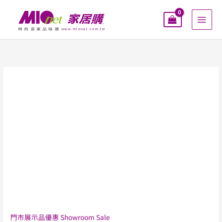
跳
至
主
要
內
容
門市展示品優惠 Showroom Sale