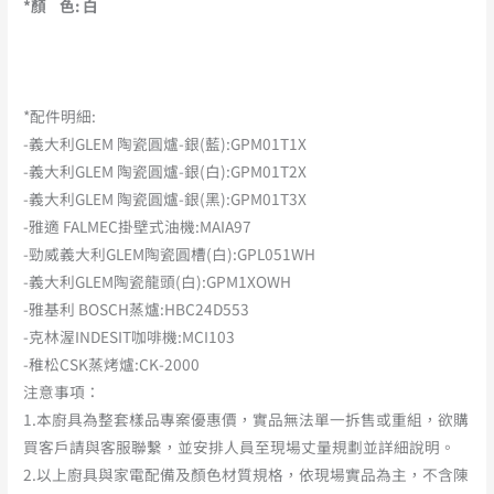
*
顏 色: 白
*配件明細:
-義大利GLEM 陶瓷圓爐-銀(藍):GPM01T1X
-義大利GLEM 陶瓷圓爐-銀(白):GPM01T2X
-義大利GLEM 陶瓷圓爐-銀(黑):GPM01T3X
-雅適 FALMEC掛壁式油機:MAIA97
-勁威義大利GLEM陶瓷圓槽(白):GPL051WH
-義大利GLEM陶瓷龍頭(白):GPM1XOWH
-雅基利 BOSCH蒸爐:HBC24D553
-克林渥INDESIT咖啡機:MCI103
-稚松CSK蒸烤爐:CK-2000
注意事項：
1.本廚具為整套樣品專案優惠價，實品無法單一拆售或重組，欲購
買客戶請與客服聯繫，並安排人員至現場丈量規劃並詳細說明。
2.以上廚具與家電配備及顏色材質規格，依現場實品為主，不含陳