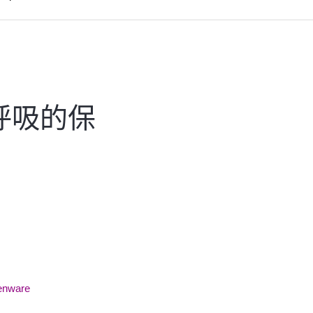
e會呼吸的保
nware