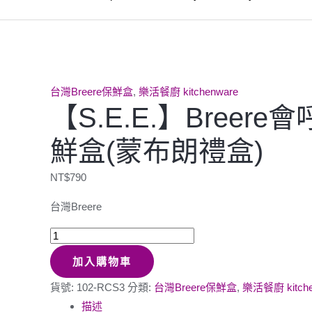
【S.E.E.】
Breere
台灣Breere保鮮盒
,
樂活餐廚 kitchenware
【S.E.E.】Breer
會
呼
鮮盒(蒙布朗禮盒)
吸
的
NT$
790
保
鮮
台灣Breere
盒
(蒙
布
加入購物車
朗
貨號:
102-RCS3
分類:
台灣Breere保鮮盒
,
樂活餐廚 kitche
禮
描述