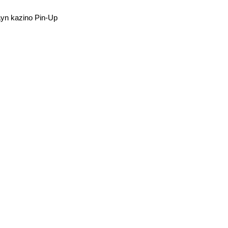
yn kazino Pin-Up