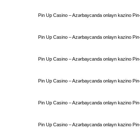
Pin Up Casino – Azərbaycanda onlayn kazino Pin
Pin Up Casino – Azərbaycanda onlayn kazino Pin
Pin Up Casino – Azərbaycanda onlayn kazino Pin
Pin Up Casino – Azərbaycanda onlayn kazino Pin
Pin Up Casino – Azərbaycanda onlayn kazino Pin
Pin Up Casino – Azərbaycanda onlayn kazino Pin