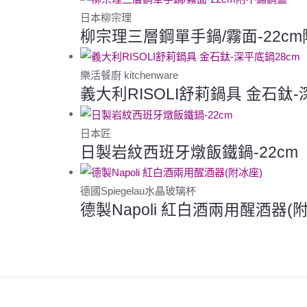
日本柳宗理
柳宗理三層鋼單手鍋/霧面-22c
樂活餐廚 kitchenware
義大利RISOLI舒莉鍋具 金石鈦-
日本匠
日製岩紋西班牙燉飯鐵鍋-22cm
德國Spiegelau水晶玻璃杯
德製Napoli 紅白酒兩用醒酒器(