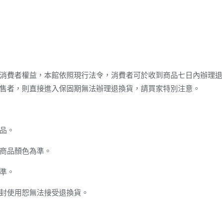
消費者權益，本館依照現行法令，消費者可於收到商品七日內辦理
售者，則直接進入保固期無法辦理退換貨，請買家特別注意。
品。
商品顏色為準。
準。
封使用恕無法接受退換貨。