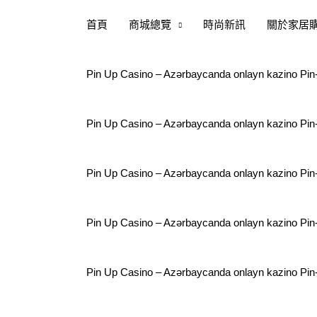
跳
首頁
商城總覽
時尚新訊
關於家居
至
主
要
Pin Up Casino – Azərbaycanda onlayn kazino Pin
內
容
Pin Up Casino – Azərbaycanda onlayn kazino Pin
Pin Up Casino – Azərbaycanda onlayn kazino Pin
Pin Up Casino – Azərbaycanda onlayn kazino Pin
Pin Up Casino – Azərbaycanda onlayn kazino Pin