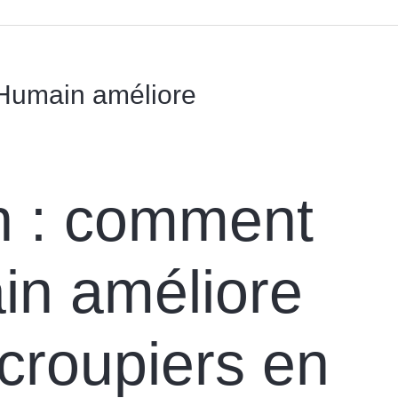
‑Humain améliore
n : comment
in améliore
 croupiers en