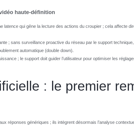
vidéo haute‑définition
e latence qui gêne la lecture des actions du croupier ; cela affecte d
te ; sans surveillance proactive du réseau par le support technique, 
 doublement automatique (double down).
issance ; le support doit guider l’utilisateur pour optimiser les régla
tificielle : le premier r
x réponses génériques ; ils intègrent désormais l’analyse contextuell