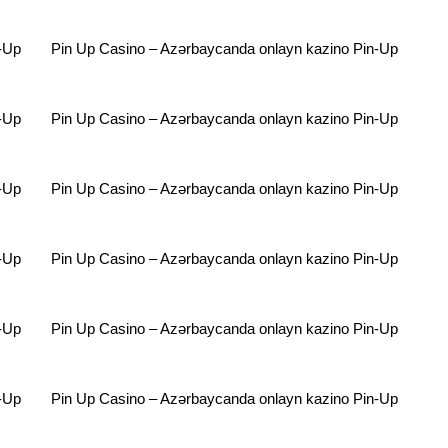
-Up
Pin Up Casino – Azərbaycanda onlayn kazino Pin-Up
-Up
Pin Up Casino – Azərbaycanda onlayn kazino Pin-Up
-Up
Pin Up Casino – Azərbaycanda onlayn kazino Pin-Up
-Up
Pin Up Casino – Azərbaycanda onlayn kazino Pin-Up
-Up
Pin Up Casino – Azərbaycanda onlayn kazino Pin-Up
-Up
Pin Up Casino – Azərbaycanda onlayn kazino Pin-Up