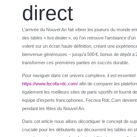
direct
L’arrivée du Nouvel An fait vibrer les joueurs du monde ent
des tables « live dealer », où l’on retrouve l’ambiance d’u
volent sur un écran haute définition, créant une expérienc
bienvenue généreuses – jusqu’à 500 €, bonus de dépôt à 
transformer ces premières parties en succès durable.
Pour naviguer dans cet univers complexe, il est essentie
https://www.fecofa-rdc.com/
afin de comparer les platefor
également les meilleurs sites de paris sportifs et fournit d
équipe d’experts francophones, Fecova Rdc.Com devient r
pendant les fêtes du Nouvel An.
Dans cet article nous allons décortiquer le concept de sup
cruciale pour les débutants qui découvrent les tables en 