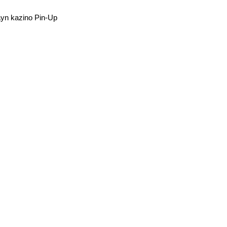
yn kazino Pin-Up