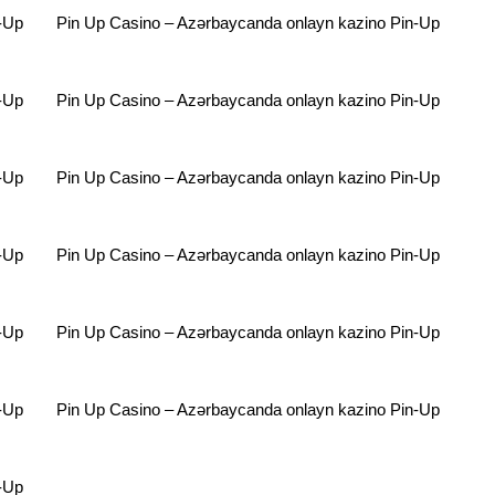
-Up
Pin Up Casino – Azərbaycanda onlayn kazino Pin-Up
-Up
Pin Up Casino – Azərbaycanda onlayn kazino Pin-Up
-Up
Pin Up Casino – Azərbaycanda onlayn kazino Pin-Up
-Up
Pin Up Casino – Azərbaycanda onlayn kazino Pin-Up
-Up
Pin Up Casino – Azərbaycanda onlayn kazino Pin-Up
-Up
Pin Up Casino – Azərbaycanda onlayn kazino Pin-Up
-Up