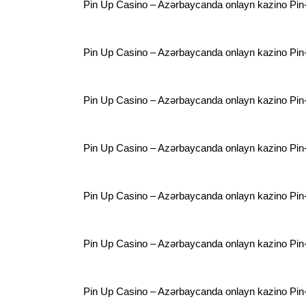
Pin Up Casino – Azərbaycanda onlayn kazino Pin
Pin Up Casino – Azərbaycanda onlayn kazino Pin
Pin Up Casino – Azərbaycanda onlayn kazino Pin
Pin Up Casino – Azərbaycanda onlayn kazino Pin
Pin Up Casino – Azərbaycanda onlayn kazino Pin
Pin Up Casino – Azərbaycanda onlayn kazino Pin
Pin Up Casino – Azərbaycanda onlayn kazino Pin