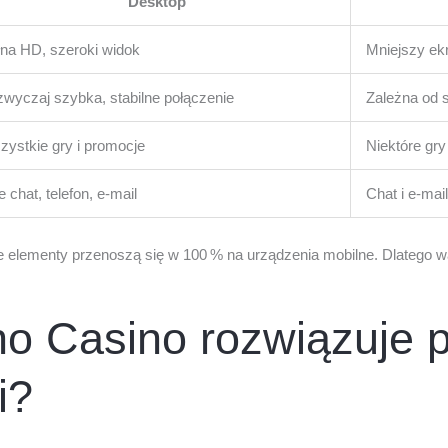
Desktop
łna HD, szeroki widok
Mniejszy ek
wyczaj szybka, stabilne połączenie
Zależna od s
ystkie gry i promocje
Niektóre gr
e chat, telefon, e‑mail
Chat i e‑mail
ie elementy przenoszą się w 100 % na urządzenia mobilne. Dlatego w
no Casino rozwiązuje 
i?