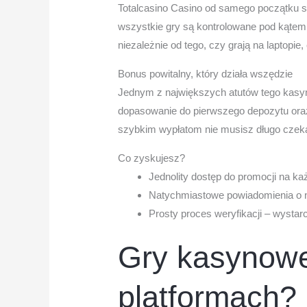
Totalcasino Casino od samego początku sta
wszystkie gry są kontrolowane pod kątem
niezależnie od tego, czy grają na laptopie
Bonus powitalny, który działa wszędzie
Jednym z największych atutów tego kasyna 
dopasowanie do pierwszego depozytu oraz
szybkim wypłatom nie musisz długo czek
Co zyskujesz?
Jednolity dostęp do promocji na k
Natychmiastowe powiadomienia o n
Prosty proces weryfikacji – wysta
Gry kasynowe
platformach?