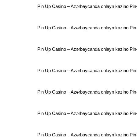
Pin Up Casino – Azərbaycanda onlayn kazino Pin
Pin Up Casino – Azərbaycanda onlayn kazino Pin
Pin Up Casino – Azərbaycanda onlayn kazino Pin
Pin Up Casino – Azərbaycanda onlayn kazino Pin
Pin Up Casino – Azərbaycanda onlayn kazino Pin
Pin Up Casino – Azərbaycanda onlayn kazino Pin
Pin Up Casino – Azərbaycanda onlayn kazino Pin