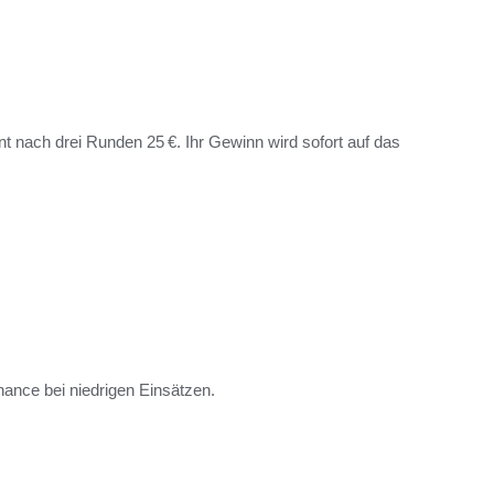
nt nach drei Runden 25 €. Ihr Gewinn wird sofort auf das
hance bei niedrigen Einsätzen.