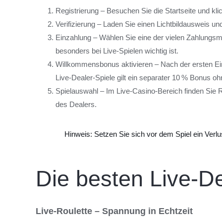
Registrierung – Besuchen Sie die Startseite und kli
Verifizierung – Laden Sie einen Lichtbildausweis 
Einzahlung – Wählen Sie eine der vielen Zahlungsm
besonders bei Live‑Spielen wichtig ist.
Willkommensbonus aktivieren – Nach der ersten Einz
Live‑Dealer‑Spiele gilt ein separater 10 % Bonus o
Spielauswahl – Im Live‑Casino‑Bereich finden Sie R
des Dealers.
Hinweis: Setzen Sie sich vor dem Spiel ein Verlus
Die besten Live‑D
Live‑Roulette – Spannung in Echtzeit