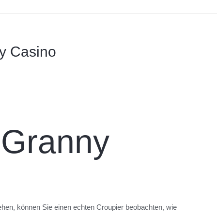
ny Casino
inGranny
ehen, können Sie einen echten Croupier beobachten, wie