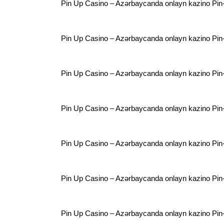
Pin Up Casino – Azərbaycanda onlayn kazino Pin
Pin Up Casino – Azərbaycanda onlayn kazino Pin
Pin Up Casino – Azərbaycanda onlayn kazino Pin
Pin Up Casino – Azərbaycanda onlayn kazino Pin
Pin Up Casino – Azərbaycanda onlayn kazino Pin
Pin Up Casino – Azərbaycanda onlayn kazino Pin
Pin Up Casino – Azərbaycanda onlayn kazino Pin