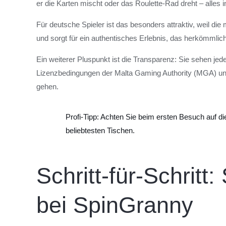
er die Karten mischt oder das Roulette‑Rad dreht – alles 
Für deutsche Spieler ist das besonders attraktiv, weil di
und sorgt für ein authentisches Erlebnis, das herkömmlich
Ein weiterer Pluspunkt ist die Transparenz: Sie sehen je
Lizenzbedingungen der Malta Gaming Authority (MGA) un
gehen.
Profi‑Tipp: Achten Sie beim ersten Besuch auf die
beliebtesten Tischen.
Schritt‑für‑Schritt
bei SpinGranny