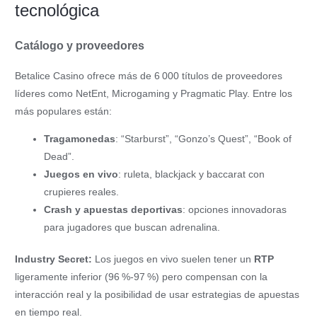
tecnológica
Catálogo y proveedores
Betalice Casino ofrece más de 6 000 títulos de proveedores
líderes como NetEnt, Microgaming y Pragmatic Play. Entre los
más populares están:
Tragamonedas
: “Starburst”, “Gonzo’s Quest”, “Book of
Dead”.
Juegos en vivo
: ruleta, blackjack y baccarat con
crupieres reales.
Crash y apuestas deportivas
: opciones innovadoras
para jugadores que buscan adrenalina.
Industry Secret:
Los juegos en vivo suelen tener un
RTP
ligeramente inferior (96 %‑97 %) pero compensan con la
interacción real y la posibilidad de usar estrategias de apuestas
en tiempo real.