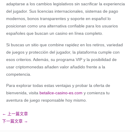
adaptarse a los cambios legislativos sin sacrificar la experiencia
del jugador. Sus licencias internacionales, sistemas de pago
modernos, bonos transparentes y soporte en español lo
posicionan como una alternativa confiable para los usuarios
españoles que buscan un casino en línea completo.
Si buscas un sitio que combine rapidez en los retiros, variedad
de juegos y protección del jugador, la plataforma cumple con
esos criterios. Además, su programa VIP y la posibilidad de
usar criptomonedas añaden valor añadido frente a la
competencia.
Para explorar todas estas ventajas y probar la oferta de
bienvenida, visita
betalice-casino-es.com
y comienza tu
aventura de juego responsable hoy mismo.
←
上一篇文章
下一篇文章
→