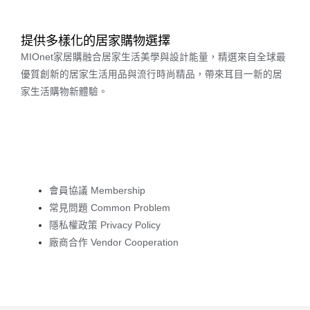
提供多樣化的居家購物選擇
MIOnet家居購融合居家生活美學與設計能量，精選來自全球最
優質創新的居家生活用品與流行時尚精品，帶來耳目一新的居
家生活購物新體驗。
會員協議 Membership
常見問題 Common Problem
隱私權政策 Privacy Policy
廠商合作 Vendor Cooperation