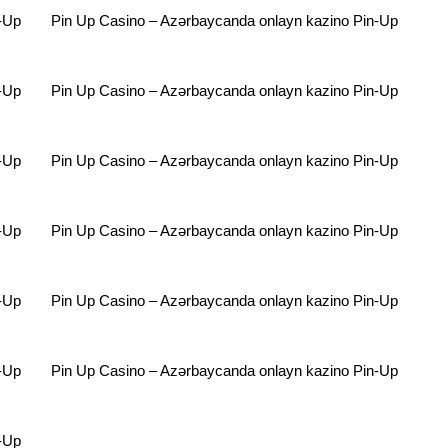
-Up
Pin Up Casino – Azərbaycanda onlayn kazino Pin-Up
-Up
Pin Up Casino – Azərbaycanda onlayn kazino Pin-Up
-Up
Pin Up Casino – Azərbaycanda onlayn kazino Pin-Up
-Up
Pin Up Casino – Azərbaycanda onlayn kazino Pin-Up
-Up
Pin Up Casino – Azərbaycanda onlayn kazino Pin-Up
-Up
Pin Up Casino – Azərbaycanda onlayn kazino Pin-Up
-Up