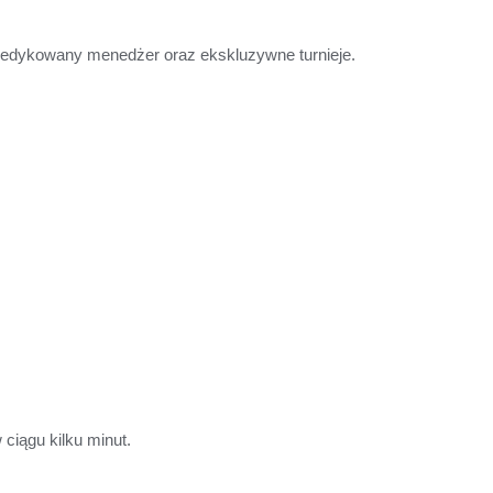
, dedykowany menedżer oraz ekskluzywne turnieje.
ciągu kilku minut.