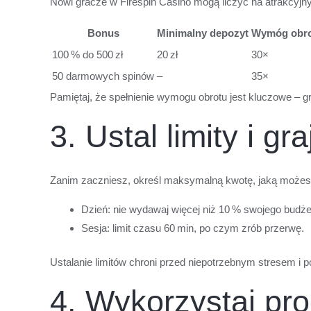
Nowi gracze w Firespin Casino mogą liczyć na atrakcyj
Bonus
Minimalny depozyt
Wymóg obr
100 % do 500 zł
20 zł
30×
50 darmowych spinów
–
35×
Pamiętaj, że spełnienie wymogu obrotu jest kluczowe – gr
3. Ustal limity i g
Zanim zaczniesz, określ maksymalną kwotę, jaką możes
Dzień: nie wydawaj więcej niż 10 % swojego budże
Sesja: limit czasu 60 min, po czym zrób przerwę.
Ustalanie limitów chroni przed niepotrzebnym stresem i p
4. Wykorzystaj pr