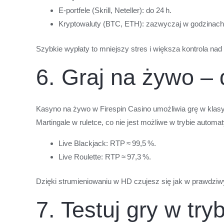
E‑portfele (Skrill, Neteller): do 24 h.
Kryptowaluty (BTC, ETH): zazwyczaj w godzinach
Szybkie wypłaty to mniejszy stres i większa kontrola n
6. Graj na żywo –
Kasyno na żywo w Firespin Casino umożliwia grę w klas
Martingale w ruletce, co nie jest możliwe w trybie autom
Live Blackjack: RTP ≈ 99,5 %.
Live Roulette: RTP ≈ 97,3 %.
Dzięki strumieniowaniu w HD czujesz się jak w prawdziw
7. Testuj gry w t