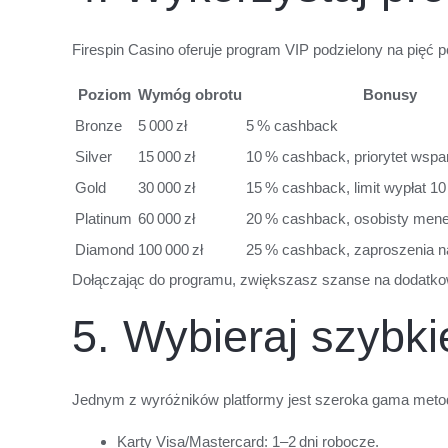
Firespin Casino oferuje program VIP podzielony na pięć
Poziom
Wymóg obrotu
Bonusy
Bronze
5 000 zł
5 % cashback
Silver
15 000 zł
10 % cashback, priorytet wspa
Gold
30 000 zł
15 % cashback, limit wypłat 10 
Platinum
60 000 zł
20 % cashback, osobisty men
Diamond
100 000 zł
25 % cashback, zaproszenia n
Dołączając do programu, zwiększasz szanse na dodatkowe
5. Wybieraj szybki
Jednym z wyróżników platformy jest szeroka gama metod p
Karty Visa/Mastercard: 1–2 dni robocze.