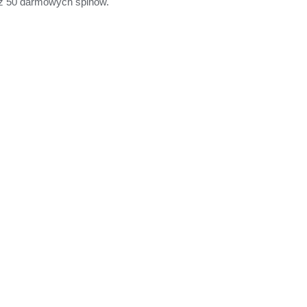
az 50 darmowych spinów.