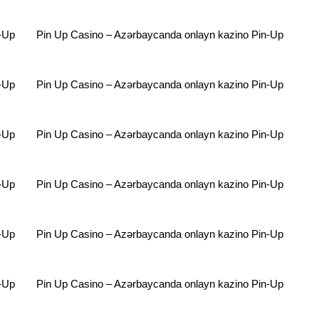
-Up
Pin Up Casino – Azərbaycanda onlayn kazino Pin-Up
-Up
Pin Up Casino – Azərbaycanda onlayn kazino Pin-Up
-Up
Pin Up Casino – Azərbaycanda onlayn kazino Pin-Up
-Up
Pin Up Casino – Azərbaycanda onlayn kazino Pin-Up
-Up
Pin Up Casino – Azərbaycanda onlayn kazino Pin-Up
-Up
Pin Up Casino – Azərbaycanda onlayn kazino Pin-Up