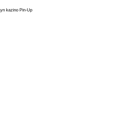
yn kazino Pin-Up