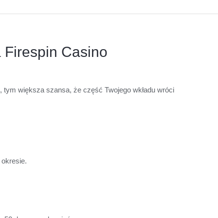
 Firespin Casino
, tym większa szansa, że część Twojego wkładu wróci
okresie.