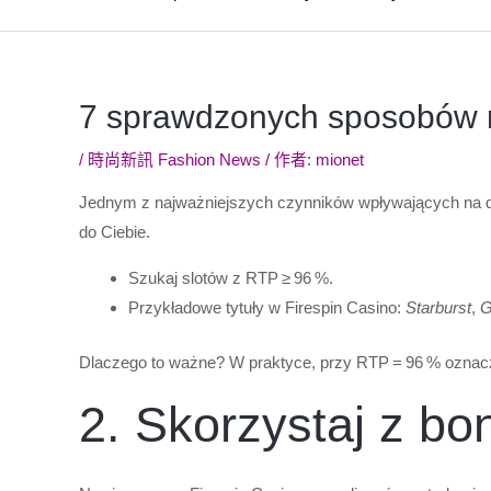
7 sprawdzonych sposobów n
/
時尚新訊 Fashion News
/ 作者:
mionet
Jednym z najważniejszych czynników wpływających na dł
do Ciebie.
Szukaj slotów z RTP ≥ 96 %.
Przykładowe tytuły w Firespin Casino:
Starburst
,
G
Dlaczego to ważne? W praktyce, przy RTP = 96 % oznacza
2. Skorzystaj z b