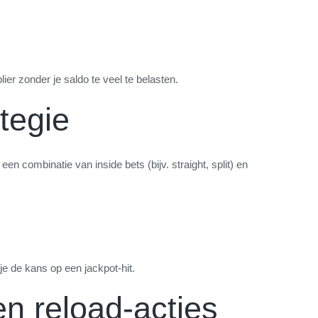
ier zonder je saldo te veel te belasten.
tegie
n combinatie van inside bets (bijv. straight, split) en
je de kans op een jackpot‑hit.
n reload‑acties