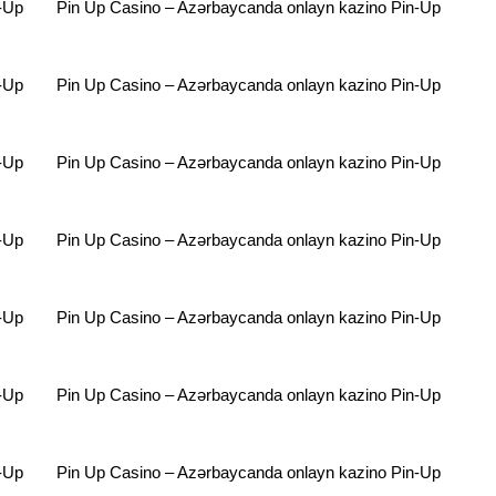
-Up
Pin Up Casino – Azərbaycanda onlayn kazino Pin-Up
-Up
Pin Up Casino – Azərbaycanda onlayn kazino Pin-Up
-Up
Pin Up Casino – Azərbaycanda onlayn kazino Pin-Up
-Up
Pin Up Casino – Azərbaycanda onlayn kazino Pin-Up
-Up
Pin Up Casino – Azərbaycanda onlayn kazino Pin-Up
-Up
Pin Up Casino – Azərbaycanda onlayn kazino Pin-Up
-Up
Pin Up Casino – Azərbaycanda onlayn kazino Pin-Up