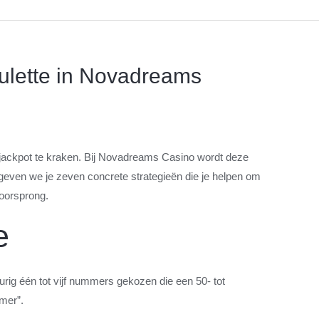
oulette in Novadreams
 jackpot te kraken. Bij Novadreams Casino wordt deze
el geven we je zeven concrete strategieën die je helpen om
voorsprong.
e
urig één tot vijf nummers gekozen die een 50‑ tot
mmer”.