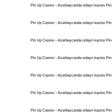
Pin Up Casino – Azərbaycanda onlayn kazino Pin
Pin Up Casino – Azərbaycanda onlayn kazino Pin
Pin Up Casino – Azərbaycanda onlayn kazino Pin
Pin Up Casino – Azərbaycanda onlayn kazino Pin
Pin Up Casino – Azərbaycanda onlayn kazino Pin
Pin Up Casino – Azərbaycanda onlayn kazino Pin
Pin Up Casino – Azərbaycanda onlayn kazino Pin