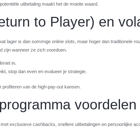
 potentiële uitbetaling maakt het de moeite waard.
urn to Player) en volat
 lager is dan sommige online slots, maar hoger dan traditionele roule
 zijn wanneer ze zich voordoen.
imiet in.
eikt, stop dan even en evalueer je strategie.
er profiteren van de high‑pay‑out kansen.
‑programma voordelen
t exclusieve cashbacks, snellere uitbetalingen en persoonlijke ac