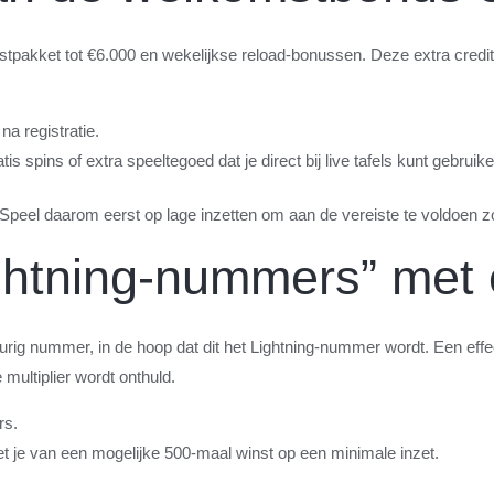
kket tot €6.000 en wekelijkse reload‑bonussen. Deze extra credits k
na registratie.
tis spins of extra speeltegoed dat je direct bij live tafels kunt gebruike
 Speel daarom eerst op lage inzetten om aan de vereiste te voldoen zo
ightning‑nummers” met 
rig nummer, in de hoop dat dit het Lightning‑nummer wordt. Een effec
multiplier wordt onthuld.
rs.
iet je van een mogelijke 500‑maal winst op een minimale inzet.