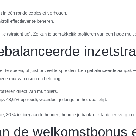
t in één ronde explosief verhogen.
kroll effectiever te beheren.
e (straight up). Zo kun je gemakkelijk profiteren van een hoge multipl
ebalanceerde inzetstra
e spelen, of juist te veel te spreiden. Een gebalanceerde aanpak – ee
oede mix van risico en beloning.
fiteren direct van multipliers.
. 48,6 % op rood), waardoor je langer in het spel blijft.
e, 30 % inside) aan te houden, houd je je bankroll stabiel en vergroot 
an de welkomstbonus e