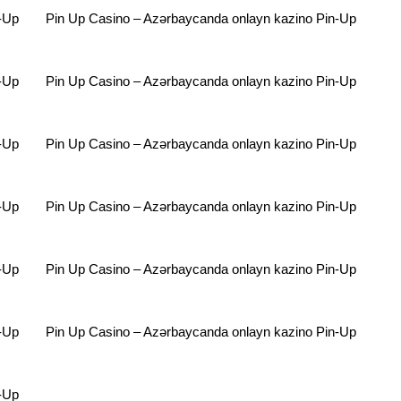
-Up
Pin Up Casino – Azərbaycanda onlayn kazino Pin-Up
-Up
Pin Up Casino – Azərbaycanda onlayn kazino Pin-Up
-Up
Pin Up Casino – Azərbaycanda onlayn kazino Pin-Up
-Up
Pin Up Casino – Azərbaycanda onlayn kazino Pin-Up
-Up
Pin Up Casino – Azərbaycanda onlayn kazino Pin-Up
-Up
Pin Up Casino – Azərbaycanda onlayn kazino Pin-Up
-Up