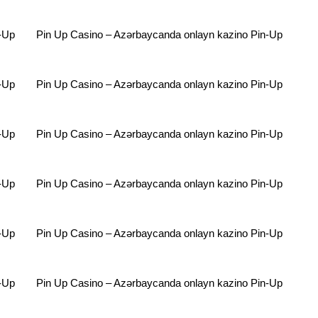
-Up
Pin Up Casino – Azərbaycanda onlayn kazino Pin-Up
-Up
Pin Up Casino – Azərbaycanda onlayn kazino Pin-Up
-Up
Pin Up Casino – Azərbaycanda onlayn kazino Pin-Up
-Up
Pin Up Casino – Azərbaycanda onlayn kazino Pin-Up
-Up
Pin Up Casino – Azərbaycanda onlayn kazino Pin-Up
-Up
Pin Up Casino – Azərbaycanda onlayn kazino Pin-Up