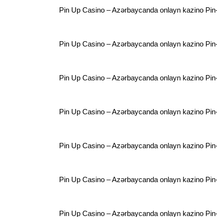
Pin Up Casino – Azərbaycanda onlayn kazino Pin
Pin Up Casino – Azərbaycanda onlayn kazino Pin
Pin Up Casino – Azərbaycanda onlayn kazino Pin
Pin Up Casino – Azərbaycanda onlayn kazino Pin
Pin Up Casino – Azərbaycanda onlayn kazino Pin
Pin Up Casino – Azərbaycanda onlayn kazino Pin
Pin Up Casino – Azərbaycanda onlayn kazino Pin