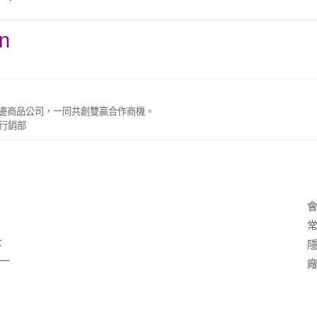
n
周邊商品公司，一同共創雙贏合作商機。
1行銷部
會
常
全
隱
一
廠