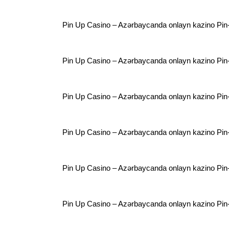
Pin Up Casino – Azərbaycanda onlayn kazino Pin
Pin Up Casino – Azərbaycanda onlayn kazino Pin
Pin Up Casino – Azərbaycanda onlayn kazino Pin
Pin Up Casino – Azərbaycanda onlayn kazino Pin
Pin Up Casino – Azərbaycanda onlayn kazino Pin
Pin Up Casino – Azərbaycanda onlayn kazino Pin