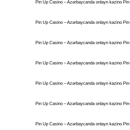
Pin Up Casino – Azərbaycanda onlayn kazino Pin
Pin Up Casino – Azərbaycanda onlayn kazino Pin
Pin Up Casino – Azərbaycanda onlayn kazino Pin
Pin Up Casino – Azərbaycanda onlayn kazino Pin
Pin Up Casino – Azərbaycanda onlayn kazino Pin
Pin Up Casino – Azərbaycanda onlayn kazino Pin
Pin Up Casino – Azərbaycanda onlayn kazino Pin