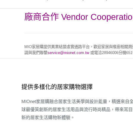
廠商合作 Vendor Cooperatio
MIO家居購提供異業結盟虛實通路平台，歡迎家居與餐廚相關
請與我們聯繫
service@mionet.com.tw
或電洽28946006分機65
提供多樣化的居家購物選擇
MIOnet家居購融合居家生活美學與設計能量，精選來自
球最優質創新的居家生活用品與流行時尚精品，帶來耳目
新的居家生活購物新體驗。