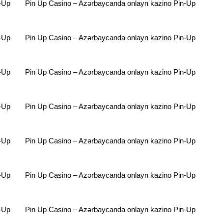
-Up
Pin Up Casino – Azərbaycanda onlayn kazino Pin-Up
-Up
Pin Up Casino – Azərbaycanda onlayn kazino Pin-Up
-Up
Pin Up Casino – Azərbaycanda onlayn kazino Pin-Up
-Up
Pin Up Casino – Azərbaycanda onlayn kazino Pin-Up
-Up
Pin Up Casino – Azərbaycanda onlayn kazino Pin-Up
-Up
Pin Up Casino – Azərbaycanda onlayn kazino Pin-Up
-Up
Pin Up Casino – Azərbaycanda onlayn kazino Pin-Up