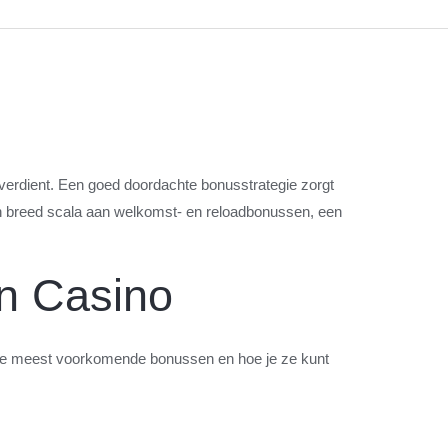
gverdient. Een goed doordachte bonusstrategie zorgt
e een breed scala aan welkomst‑ en reloadbonussen, een
in Casino
n de meest voorkomende bonussen en hoe je ze kunt