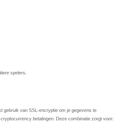
liere spelers.
akt gebruik van SSL‑encryptie om je gegevens te
 cryptocurrency betalingen. Deze combinatie zorgt voor: