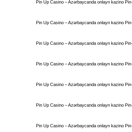
Pin Up Casino – Azərbaycanda onlayn kazino Pin
Pin Up Casino – Azərbaycanda onlayn kazino Pin
Pin Up Casino – Azərbaycanda onlayn kazino Pin
Pin Up Casino – Azərbaycanda onlayn kazino Pin
Pin Up Casino – Azərbaycanda onlayn kazino Pin
Pin Up Casino – Azərbaycanda onlayn kazino Pin
Pin Up Casino – Azərbaycanda onlayn kazino Pin